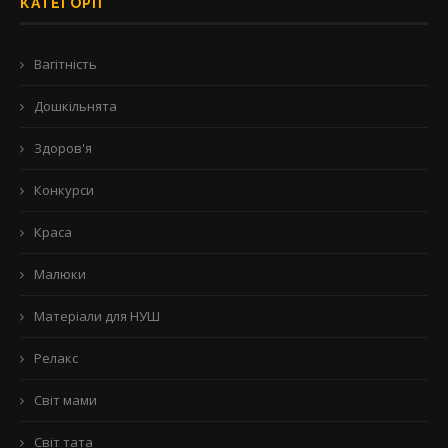
КАТЕГОРІЇ
Вагітність
Дошкільнята
Здоров'я
Конкурси
Краса
Малюки
Матеріали для НУШ
Релакс
Світ мами
Світ тата