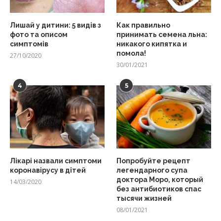
Лишай у дитини: 5 видів з
Как правильно
фото та описом
принимать семена льна:
симптомів
никакого кипятка и
помола!
27/10/2020
30/01/2021
4
5
Лікарі назвали симптоми
Попробуйте рецепт
коронавірусу в дітей
легендарного супа
доктора Моро, который
14/03/2020
без антибиотиков спас
тысячи жизней
08/01/2021