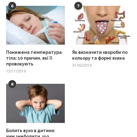
6
7
Понижена температура
Як визначити хвороби по
тіла: 10 причин, які її
кольору та формі язика
провокують
31/03/2019
15/11/2019
8
Болить вухо в дитини:
чим знеболити, що