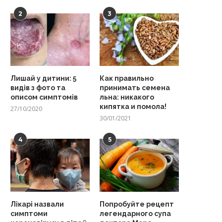
2
3
Лишай у дитини: 5
Как правильно
видів з фото та
принимать семена
описом симптомів
льна: никакого
кипятка и помола!
27/10/2020
30/01/2021
4
5
Лікарі назвали
Попробуйте рецепт
симптоми
легендарного супа