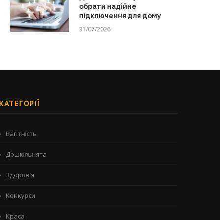
обрати надійне
підключення для дому
31/07/2026
КАТЕГОРІЇ
Вагітність
Дошкільнята
Здоров'я
Конкурси
Краса