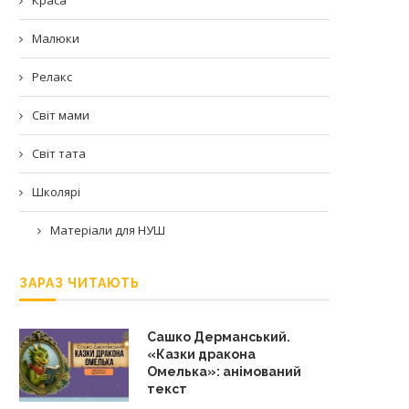
Малюки
Релакс
Світ мами
Світ тата
Школярі
Матеріали для НУШ
ЗАРАЗ ЧИТАЮТЬ
Сашко Дерманський.
«Казки дракона
Омелька»: анімований
текст