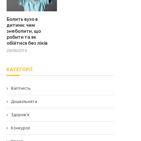
Болить вухо в
дитини: чим
знеболити, що
робити та як
обійтися без ліків
26/06/2019
КАТЕГОРІЇ
Вагітність
Дошкільнята
Здоров'я
Конкурси
Краса