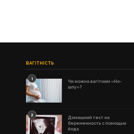
ВАГІТНІСТЬ
1
Чи можна вагітним «Но-
шпу»?
2
Домашний тест на
беременность с помощью
йода