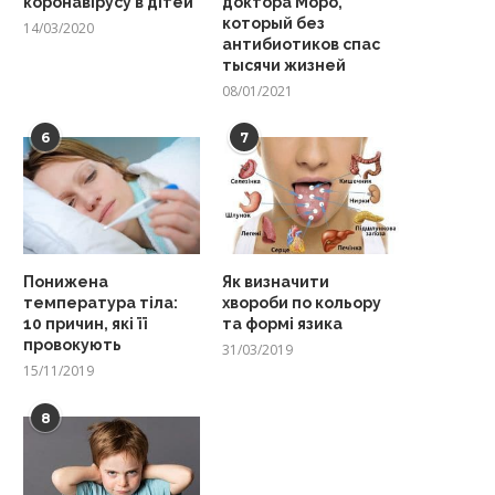
коронавірусу в дітей
доктора Моро,
который без
14/03/2020
антибиотиков спас
тысячи жизней
08/01/2021
6
7
Понижена
Як визначити
температура тіла:
хвороби по кольору
10 причин, які її
та формі язика
провокують
31/03/2019
15/11/2019
8