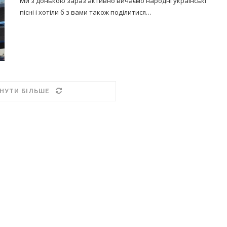
Ми з донькою зараз активно вичаємо народні українські
пісні і хотіли б з вами також поділитися…
НУТИ БІЛЬШЕ