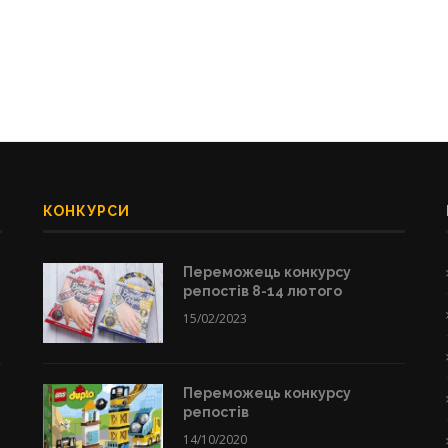
КОНКУРСИ
Переможець конкурсу
репостів 8-14 лютого
15/02/2023
Переможець конкурсу
репостів
14/10/2020