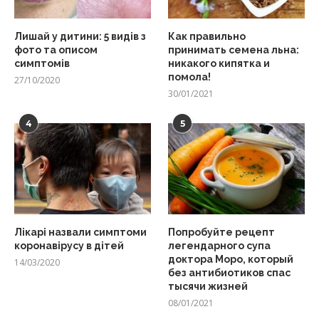
Лишай у дитини: 5 видів з
Как правильно
фото та описом
принимать семена льна:
симптомів
никакого кипятка и
помола!
27/10/2020
30/01/2021
4
5
Лікарі назвали симптоми
Попробуйте рецепт
коронавірусу в дітей
легендарного супа
доктора Моро, который
14/03/2020
без антибиотиков спас
тысячи жизней
08/01/2021