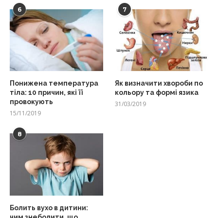
6
7
Понижена температура
Як визначити хвороби по
тіла: 10 причин, які її
кольору та формі язика
провокують
31/03/2019
15/11/2019
8
Болить вухо в дитини:
чим знеболити, що