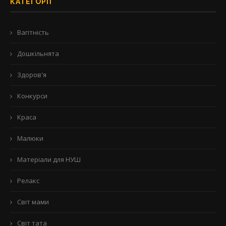
КАТЕГОРІЇ
Вагітність
Дошкільнята
Здоров'я
Конкурси
Краса
Малюки
Матеріали для НУШ
Релакс
Світ мами
Світ тата