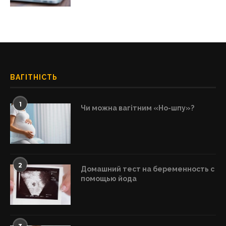
ВАГІТНІСТЬ
1
Чи можна вагітним «Но-шпу»?
2
Домашний тест на беременность с
помощью йода