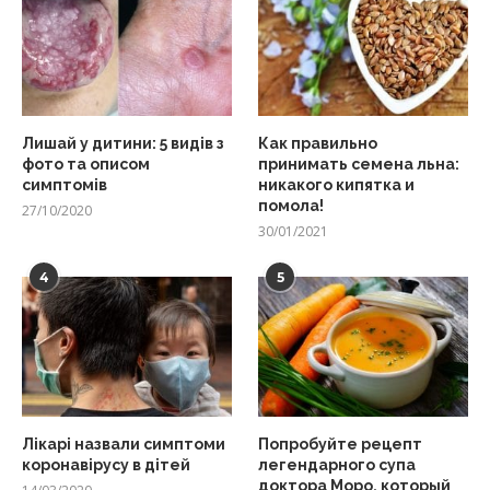
Лишай у дитини: 5 видів з
Как правильно
фото та описом
принимать семена льна:
симптомів
никакого кипятка и
помола!
27/10/2020
30/01/2021
4
5
Лікарі назвали симптоми
Попробуйте рецепт
коронавірусу в дітей
легендарного супа
доктора Моро, который