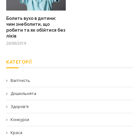
Болить вухо в дитини:
чим знеболити, що
робити та як обійтися без
ліків
26/06/2019
КАТЕГОРІЇ
Вагітність
Дошкільнята
Здоров'я
Конкурси
Краса