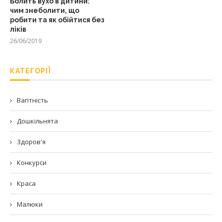
Болить вухо в дитини:
чим знеболити, що
робити та як обійтися без
ліків
26/06/2019
КАТЕГОРІЇ
Вагітність
Дошкільнята
Здоров'я
Конкурси
Краса
Малюки