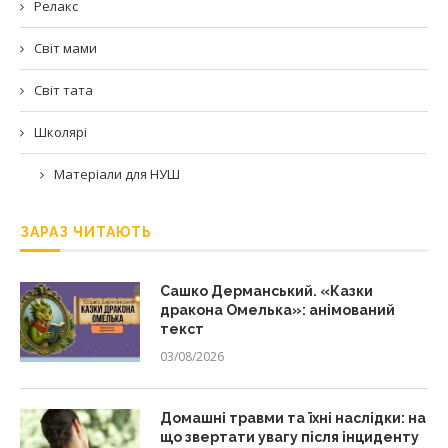
Релакс
Світ мами
Світ тата
Школярі
Матеріали для НУШ
ЗАРАЗ ЧИТАЮТЬ
Сашко Дерманський. «Казки
дракона Омелька»: анімований
текст
03/08/2026
Домашні травми та їхні наслідки: на
що звертати увагу після інциденту