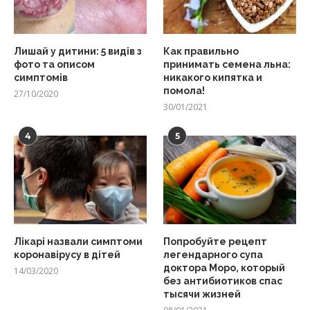
Лишай у дитини: 5 видів з
Как правильно
фото та описом
принимать семена льна:
симптомів
никакого кипятка и
помола!
27/10/2020
30/01/2021
4
5
Лікарі назвали симптоми
Попробуйте рецепт
коронавірусу в дітей
легендарного супа
доктора Моро, который
14/03/2020
без антибиотиков спас
тысячи жизней