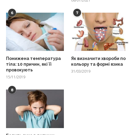
08/01/2021
6
7
Понижена температура
Як визначити хвороби по
тіла: 10 причин, які її
кольору та формі язика
провокують
31/03/2019
15/11/2019
8