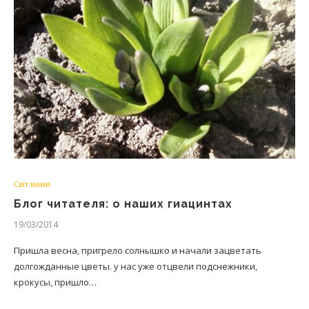
Світ мами
Блог читателя: о наших гиацинтах
19/03/2014
Пришла весна, пригрело солнышко и начали зацветать
долгожданные цветы. у нас уже отцвели подснежники,
крокусы, пришло…