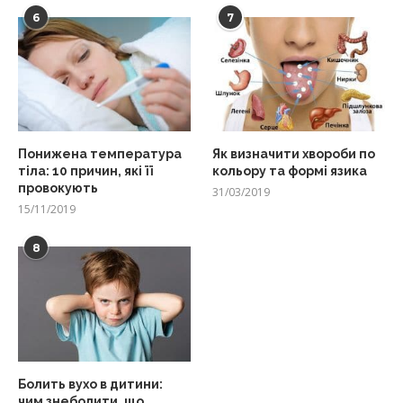
6
7
Понижена температура
Як визначити хвороби по
тіла: 10 причин, які її
кольору та формі язика
провокують
31/03/2019
15/11/2019
8
Болить вухо в дитини:
чим знеболити, що