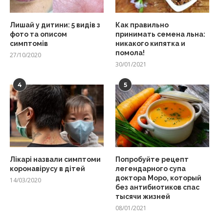
Лишай у дитини: 5 видів з
Как правильно
фото та описом
принимать семена льна:
симптомів
никакого кипятка и
помола!
27/10/2020
30/01/2021
4
5
Лікарі назвали симптоми
Попробуйте рецепт
коронавірусу в дітей
легендарного супа
доктора Моро, который
14/03/2020
без антибиотиков спас
тысячи жизней
08/01/2021