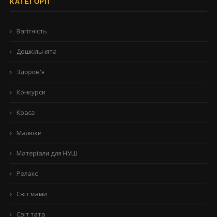
КАТЕГОРІЇ
Вагітність
Дошкільнята
Здоров'я
Конкурси
Краса
Малюки
Матеріали для НУШ
Релакс
Світ мами
Світ тата