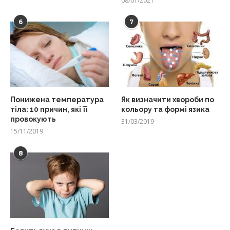
08/01/2021
6
7
Понижена температура
Як визначити хвороби по
тіла: 10 причин, які її
кольору та формі язика
провокують
31/03/2019
15/11/2019
8