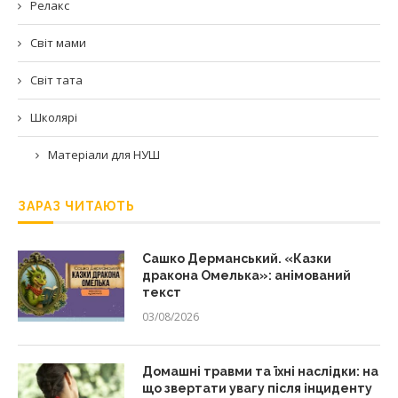
Релакс
Світ мами
Світ тата
Школярі
Матеріали для НУШ
ЗАРАЗ ЧИТАЮТЬ
Сашко Дерманський. «Казки
дракона Омелька»: анімований
текст
03/08/2026
Домашні травми та їхні наслідки: на
що звертати увагу після інциденту