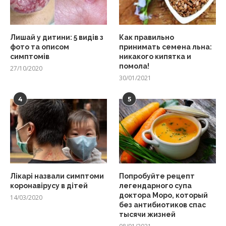
Лишай у дитини: 5 видів з
Как правильно
фото та описом
принимать семена льна:
симптомів
никакого кипятка и
помола!
27/10/2020
30/01/2021
4
5
Лікарі назвали симптоми
Попробуйте рецепт
коронавірусу в дітей
легендарного супа
доктора Моро, который
14/03/2020
без антибиотиков спас
тысячи жизней