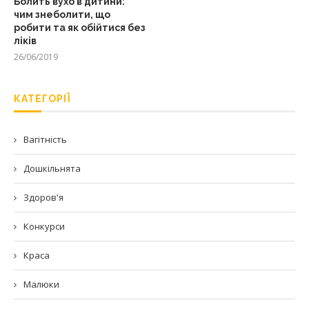
Болить вухо в дитини:
чим знеболити, що
робити та як обійтися без
ліків
26/06/2019
КАТЕГОРІЇ
Вагітність
Дошкільнята
Здоров'я
Конкурси
Краса
Малюки