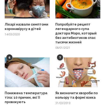
Лікарі назвали симптоми
Попробуйте рецепт
коронавірусу в дітей
легендарного супа
доктора Моро, который
14/03/2020
без антибиотиков спас
тысячи жизней
08/01/2021
6
7
Понижена температура
Як визначити хвороби по
тіла: 10 причин, які її
кольору та формі язика
провокують
31/03/2019