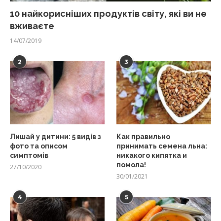
10 найкорисніших продуктів світу, які ви не
вживаєте
14/07/2019
2
3
Лишай у дитини: 5 видів з
Как правильно
фото та описом
принимать семена льна:
симптомів
никакого кипятка и
помола!
27/10/2020
30/01/2021
4
5