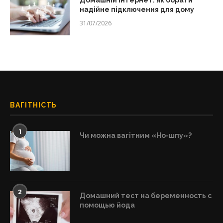
Домашній інтернет: як обрати
надійне підключення для дому
31/07/2026
ВАГІТНІСТЬ
1
Чи можна вагітним «Но-шпу»?
2
Домашний тест на беременность с
помощью йода