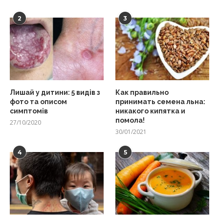
2
3
Лишай у дитини: 5 видів з
Как правильно
фото та описом
принимать семена льна:
симптомів
никакого кипятка и
помола!
27/10/2020
30/01/2021
4
5