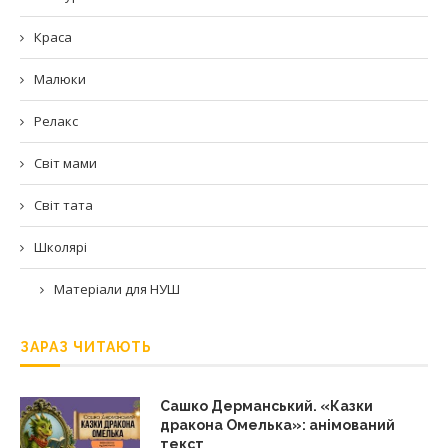
Краса
Малюки
Релакс
Світ мами
Світ тата
Школярі
Матеріали для НУШ
ЗАРАЗ ЧИТАЮТЬ
Сашко Дерманський. «Казки
дракона Омелька»: анімований
текст