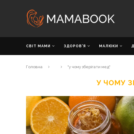
СВІТ МАМИ
ЗДОРОВ’Я
МАЛЮКИ
Головна
"у чому зберігати мед"
У ЧОМУ З