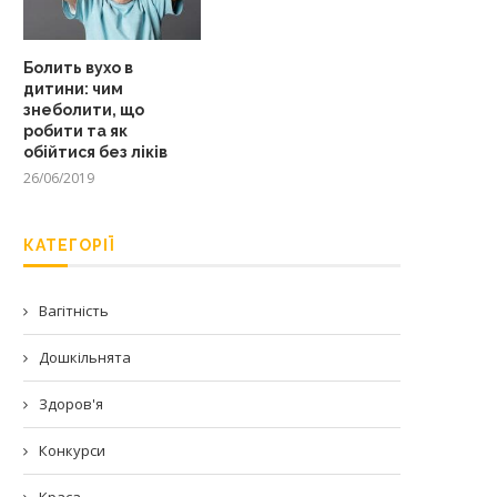
Болить вухо в
дитини: чим
знеболити, що
робити та як
обійтися без ліків
26/06/2019
КАТЕГОРІЇ
Вагітність
Дошкільнята
Здоров'я
Конкурси
Краса