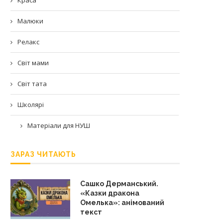
Малюки
Релакс
Світ мами
Світ тата
Школярі
Матеріали для НУШ
ЗАРАЗ ЧИТАЮТЬ
Сашко Дерманський.
«Казки дракона
Омелька»: анімований
текст