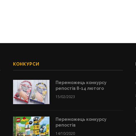
КОНКУРСИ
Переможець конкурсу
репостів 8-14 лютого
15/02/2023
Переможець конкурсу
репостів
14/10/2020