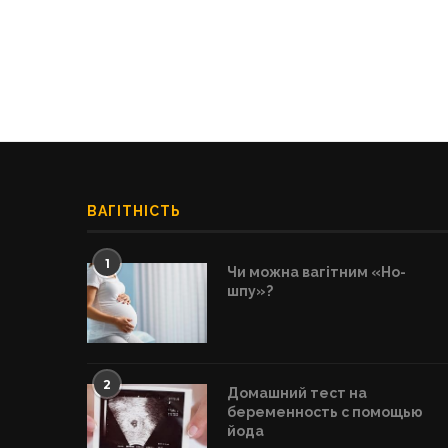
ВАГІТНІСТЬ
1
Чи можна вагітним «Но-
шпу»?
2
Домашний тест на
беременность с помощью
йода