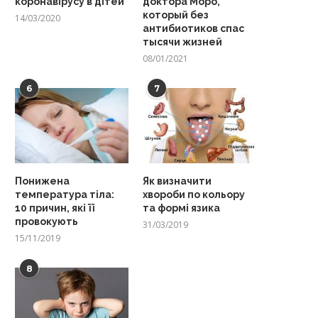
коронавірусу в дітей
доктора Моро,
который без
14/03/2020
антибиотиков спас
тысячи жизней
08/01/2021
6
7
Понижена
Як визначити
температура тіла:
хвороби по кольору
10 причин, які її
та формі язика
провокують
31/03/2019
15/11/2019
8