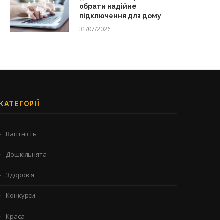
обрати надійне
підключення для дому
31/07/2026
КАТЕГОРІЇ
Вагітність
Дошкільнята
Здоров'я
Конкурси
Краса