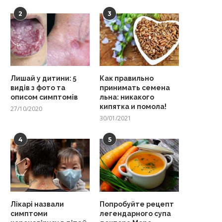
2
3
Лишай у дитини: 5
Как правильно
видів з фото та
принимать семена
описом симптомів
льна: никакого
кипятка и помола!
27/10/2020
30/01/2021
4
5
Лікарі назвали
Попробуйте рецепт
симптоми
легендарного супа