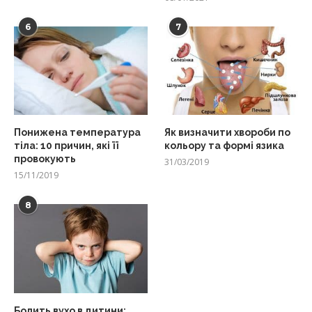
6
7
Понижена температура
Як визначити хвороби по
тіла: 10 причин, які її
кольору та формі язика
провокують
31/03/2019
15/11/2019
8
Болить вухо в дитини: