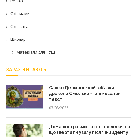
Релакс
Світ мами
Світ тата
Школярі
Матеріали для НУШ
ЗАРАЗ ЧИТАЮТЬ
Сашко Дерманський. «Казки
дракона Омелька»: анімований
текст
03/08/2026
Домашні травми та їхні наслідки: на
що звертати увагу після інциденту