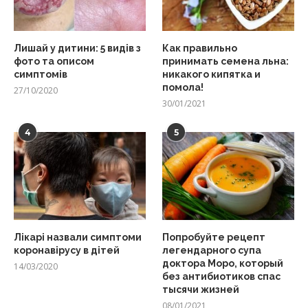
Лишай у дитини: 5 видів з
Как правильно
фото та описом
принимать семена льна:
симптомів
никакого кипятка и
помола!
27/10/2020
30/01/2021
4
5
Лікарі назвали симптоми
Попробуйте рецепт
коронавірусу в дітей
легендарного супа
доктора Моро, который
14/03/2020
без антибиотиков спас
тысячи жизней
08/01/2021