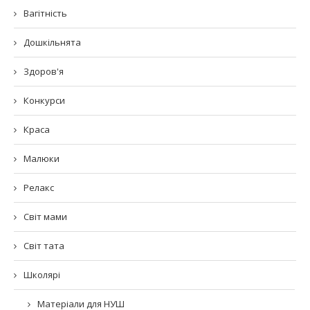
Вагітність
Дошкільнята
Здоров'я
Конкурси
Краса
Малюки
Релакс
Світ мами
Світ тата
Школярі
Матеріали для НУШ