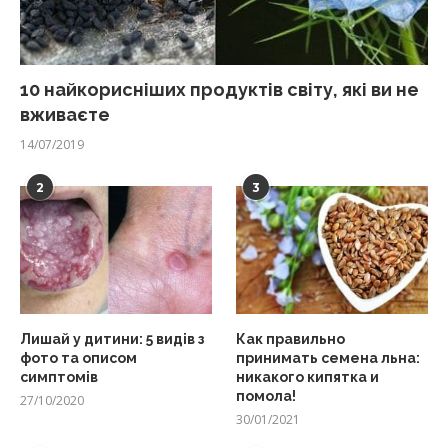
10 найкорисніших продуктів світу, які ви не
вживаєте
14/07/2019
2
3
Лишай у дитини: 5 видів з
Как правильно
фото та описом
принимать семена льна:
симптомів
никакого кипятка и
помола!
27/10/2020
30/01/2021