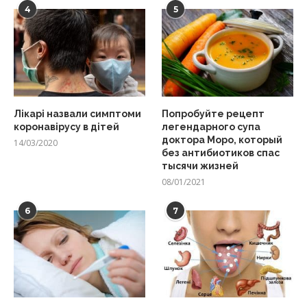
4
5
Лікарі назвали симптоми
Попробуйте рецепт
коронавірусу в дітей
легендарного супа
доктора Моро, который
14/03/2020
без антибиотиков спас
тысячи жизней
08/01/2021
6
7