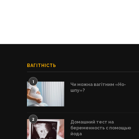
ВАГІТНІСТЬ
1
Чи можна вагітним «Но-
шпу»?
2
Домашний тест на
беременность с помощью
йода