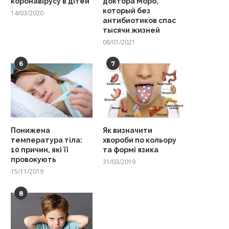
коронавірусу в дітей
доктора Моро,
который без
14/03/2020
антибиотиков спас
тысячи жизней
08/01/2021
6
7
Понижена
Як визначити
температура тіла:
хвороби по кольору
10 причин, які її
та формі язика
провокують
31/03/2019
15/11/2019
8