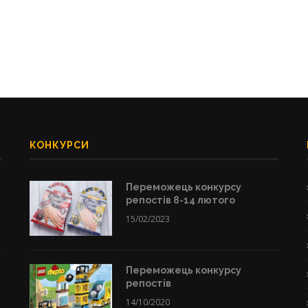
КОНКУРСИ
Переможець конкурсу
репостів 8-14 лютого
15/02/2023
Переможець конкурсу
репостів
14/10/2020