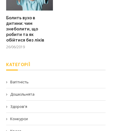
Болить вухо в
дитини: чим
знеболити, що
робити та як
обійтися без ліків
26/06/2019
КАТЕГОРІЇ
Вагітність
Дошкільнята
Здоров'я
Конкурси
Краса