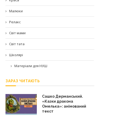
Малюки
Релакс
Світ мами
Світ тата
Школярі
Матеріали для НУШ
ЗАРАЗ ЧИТАЮТЬ
Сашко Дерманський.
«Казки дракона
Омелька»: анімований
текст