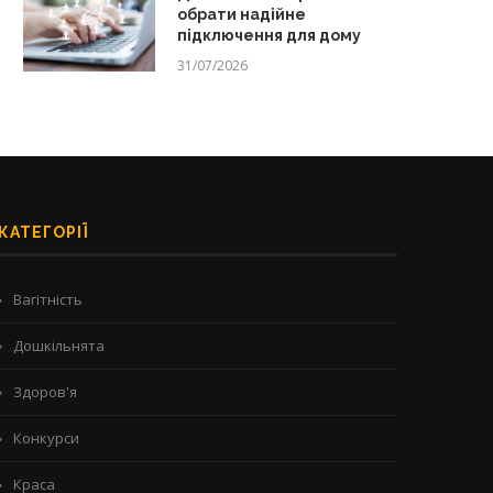
обрати надійне
підключення для дому
31/07/2026
КАТЕГОРІЇ
Вагітність
Дошкільнята
Здоров'я
Конкурси
Краса