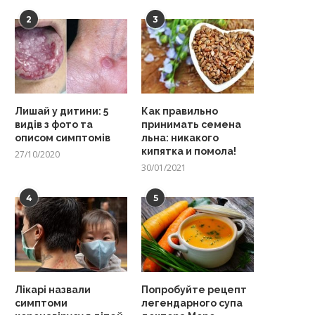
2
3
Лишай у дитини: 5
Как правильно
видів з фото та
принимать семена
описом симптомів
льна: никакого
кипятка и помола!
27/10/2020
30/01/2021
4
5
Лікарі назвали
Попробуйте рецепт
симптоми
легендарного супа