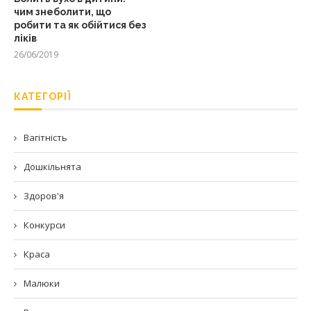
чим знеболити, що
робити та як обійтися без
ліків
26/06/2019
КАТЕГОРІЇ
Вагітність
Дошкільнята
Здоров'я
Конкурси
Краса
Малюки