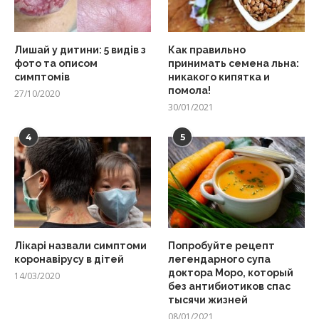
Лишай у дитини: 5 видів з
Как правильно
фото та описом
принимать семена льна:
симптомів
никакого кипятка и
помола!
27/10/2020
30/01/2021
4
5
Лікарі назвали симптоми
Попробуйте рецепт
коронавірусу в дітей
легендарного супа
доктора Моро, который
14/03/2020
без антибиотиков спас
тысячи жизней
08/01/2021