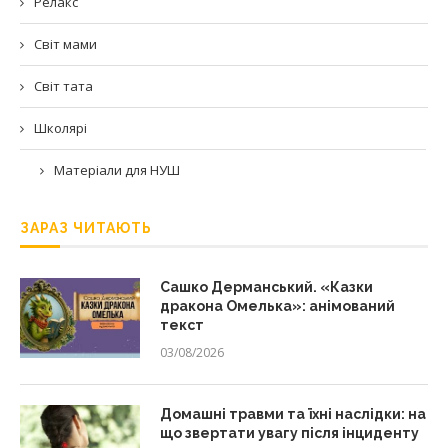
Релакс
Світ мами
Світ тата
Школярі
Матеріали для НУШ
ЗАРАЗ ЧИТАЮТЬ
Сашко Дерманський. «Казки
дракона Омелька»: анімований
текст
03/08/2026
Домашні травми та їхні наслідки: на
що звертати увагу після інциденту