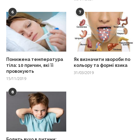
6
7
Понижена температура
Як визначити хвороби по
тіла: 10 причин, які її
кольору та формі язика
провокують
31/03/2019
15/11/2019
8
Болить вухо в дитини: