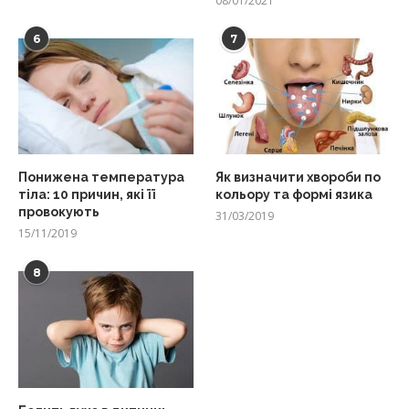
08/01/2021
6
7
Понижена температура
Як визначити хвороби по
тіла: 10 причин, які її
кольору та формі язика
провокують
31/03/2019
15/11/2019
8