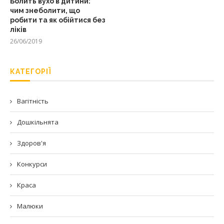
Болить вухо в дитини:
чим знеболити, що
робити та як обійтися без
ліків
26/06/2019
КАТЕГОРІЇ
Вагітність
Дошкільнята
Здоров'я
Конкурси
Краса
Малюки