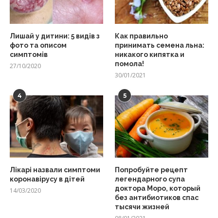
Лишай у дитини: 5 видів з
Как правильно
фото та описом
принимать семена льна:
симптомів
никакого кипятка и
помола!
27/10/2020
30/01/2021
4
5
Лікарі назвали симптоми
Попробуйте рецепт
коронавірусу в дітей
легендарного супа
доктора Моро, который
14/03/2020
без антибиотиков спас
тысячи жизней