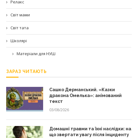
Релакс
Світ мами
Світ тата
Школярі
Матеріали для НУШ
ЗАРАЗ ЧИТАЮТЬ
Сашко Дерманський. «Казки
дракона Омелька»: анімований
текст
03/08/2026
Домашні травми та їхні наслідки: на
що звертати увагу після інциденту