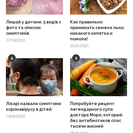
Лишай у дитини: 5 видів з
Как правильно
фото та описом
принимать семена льна:
симптомів
никакого кипятка и
помола!
27/10/2020
30/01/2021
4
5
Лікарі назвали симптоми
Попробуйте рецепт
коронавірусу в дітей
легендарного супа
доктора Моро, который
14/03/2020
без антибиотиков спас
тысячи жизней