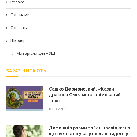
Релакс
Світ мами
Світ тата
Школярі
Матеріали для НУШ
ЗАРАЗ ЧИТАЮТЬ
Сашко Дерманський. «Казки
дракона Омелька»: анімований
текст
03/08/2026
Домашні травми та їхні наслідки: на
що звертати увагу після інциденту