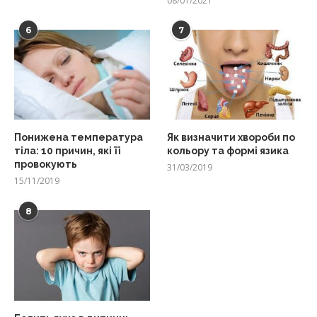
08/01/2021
6
7
Понижена температура
Як визначити хвороби по
тіла: 10 причин, які її
кольору та формі язика
провокують
31/03/2019
15/11/2019
8