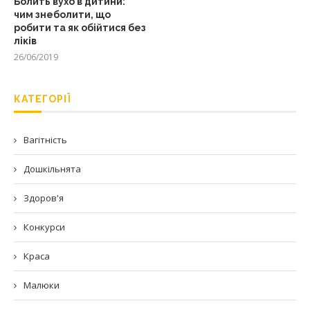
Болить вухо в дитини:
чим знеболити, що
робити та як обійтися без
ліків
26/06/2019
КАТЕГОРІЇ
Вагітність
Дошкільнята
Здоров'я
Конкурси
Краса
Малюки