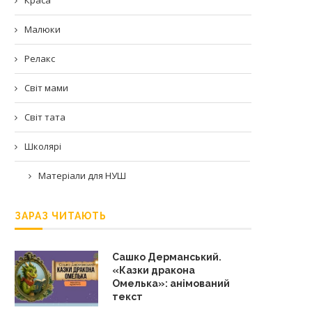
Малюки
Релакс
Світ мами
Світ тата
Школярі
Матеріали для НУШ
ЗАРАЗ ЧИТАЮТЬ
Сашко Дерманський.
«Казки дракона
Омелька»: анімований
текст