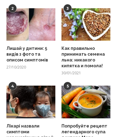
2
3
Лишай у дитини: 5
Как правильно
видів з фото та
принимать семена
описом симптомів
льна: никакого
кипятка и помола!
27/10/2020
30/01/2021
4
5
Лікарі назвали
Попробуйте рецепт
симптоми
легендарного супа