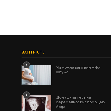
ВАГІТНІСТЬ
1
Чи можна вагітним «Но-
шпу»?
2
Домашний тест на
беременность с помощью
йода