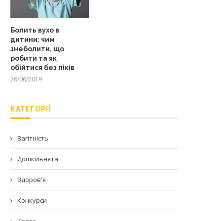
Болить вухо в
дитини: чим
знеболити, що
робити та як
обійтися без ліків
26/06/2019
КАТЕГОРІЇ
Вагітність
Дошкільнята
Здоров'я
Конкурси
Краса