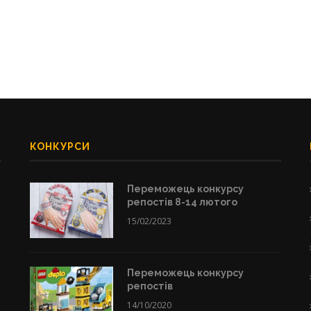
КОНКУРСИ
Переможець конкурсу
репостів 8-14 лютого
15/02/2023
Переможець конкурсу
репостів
14/10/2020