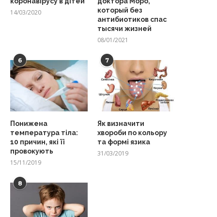
коронавірусу в дітей
доктора Моро,
который без
14/03/2020
антибиотиков спас
тысячи жизней
08/01/2021
6
7
Понижена
Як визначити
температура тіла:
хвороби по кольору
10 причин, які її
та формі язика
провокують
31/03/2019
15/11/2019
8