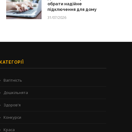
обрати надійне
підключення для дому
31/07/2026
КАТЕГОРІЇ
Вагітність
Дошкільнята
Здоров'я
Конкурси
Краса