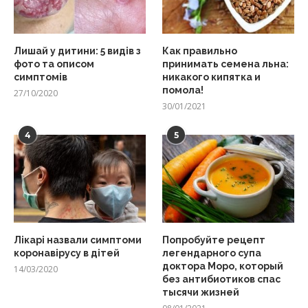
Лишай у дитини: 5 видів з
Как правильно
фото та описом
принимать семена льна:
симптомів
никакого кипятка и
помола!
27/10/2020
30/01/2021
4
5
Лікарі назвали симптоми
Попробуйте рецепт
коронавірусу в дітей
легендарного супа
доктора Моро, который
14/03/2020
без антибиотиков спас
тысячи жизней