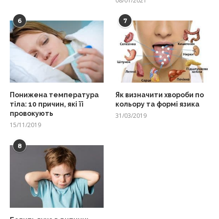
08/01/2021
6
7
Понижена температура
Як визначити хвороби по
тіла: 10 причин, які її
кольору та формі язика
провокують
31/03/2019
15/11/2019
8