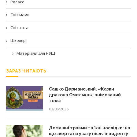
Релакс
Світ мами
Світ тата
Школярі
Матеріали для НУШ
ЗАРАЗ ЧИТАЮТЬ
Сашко Дерманський. «Казки
дракона Омелька»: анімований
текст
03/08/2026
Домашні травми та їхні наслідки: на
що звертати увагу після інциденту