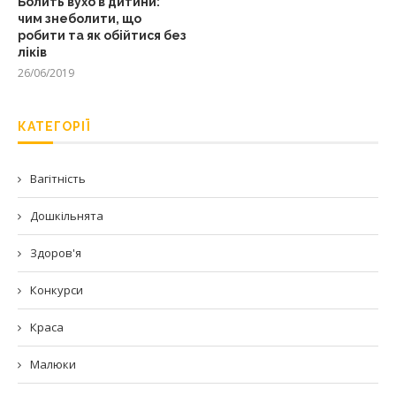
Болить вухо в дитини:
чим знеболити, що
робити та як обійтися без
ліків
26/06/2019
КАТЕГОРІЇ
Вагітність
Дошкільнята
Здоров'я
Конкурси
Краса
Малюки