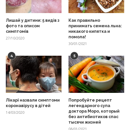
Лишай у дитини: 5 видів з
Как правильно
фото та описом
принимать семена льна:
симптомів
никакого кипятка и
помола!
27/10/2020
30/01/2021
4
5
Лікарі назвали симптоми
Попробуйте рецепт
коронавірусу в дітей
легендарного супа
доктора Моро, который
14/03/2020
без антибиотиков спас
тысячи жизней
08/01/2021