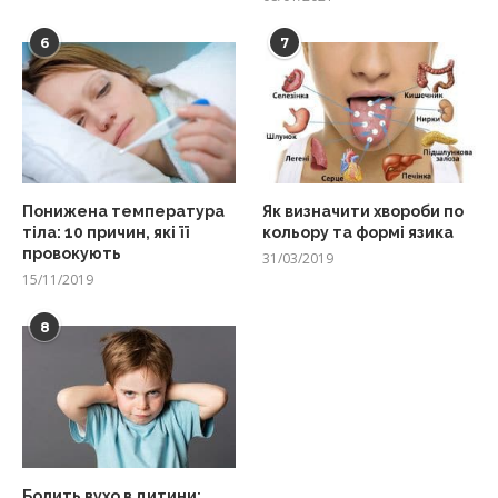
6
7
Понижена температура
Як визначити хвороби по
тіла: 10 причин, які її
кольору та формі язика
провокують
31/03/2019
15/11/2019
8
Болить вухо в дитини: