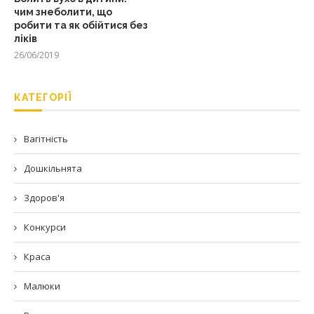
чим знеболити, що
робити та як обійтися без
ліків
26/06/2019
КАТЕГОРІЇ
Вагітність
Дошкільнята
Здоров'я
Конкурси
Краса
Малюки