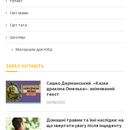
Релакс
Світ мами
Світ тата
Школярі
Матеріали для НУШ
ЗАРАЗ ЧИТАЮТЬ
Сашко Дерманський. «Казки
дракона Омелька»: анімований
текст
03/08/2026
Домашні травми та їхні наслідки: на
що звертати увагу після інциденту