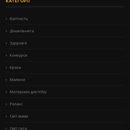
КАТЕГОРІЇ
Вагітність
Дошкільнята
Здоров'я
Конкурси
Краса
Малюки
Матеріали для НУШ
Релакс
Світ мами
Світ тата