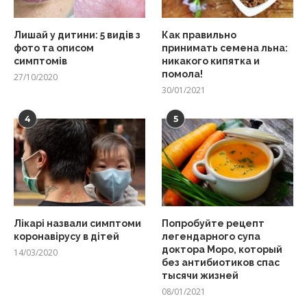
Лишай у дитини: 5 видів з
Как правильно
фото та описом
принимать семена льна:
симптомів
никакого кипятка и
помола!
27/10/2020
30/01/2021
4
5
Лікарі назвали симптоми
Попробуйте рецепт
коронавірусу в дітей
легендарного супа
доктора Моро, который
14/03/2020
без антибиотиков спас
тысячи жизней
08/01/2021