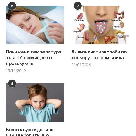
6
7
Понижена температура
Як визначити хвороби по
тіла: 10 причин, які її
кольору та формі язика
провокують
31/03/2019
15/11/2019
8
Болить вухо в дитини:
чим знеболити, що