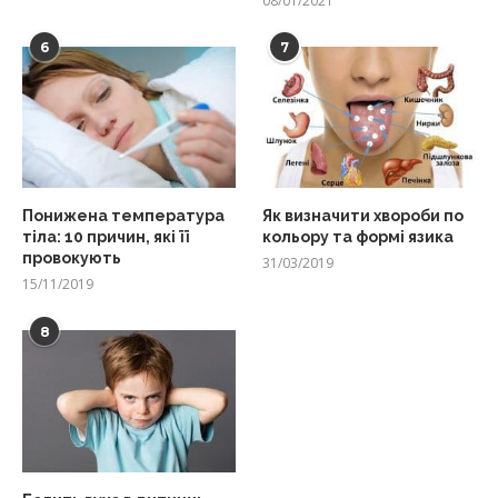
08/01/2021
6
7
Понижена температура
Як визначити хвороби по
тіла: 10 причин, які її
кольору та формі язика
провокують
31/03/2019
15/11/2019
8