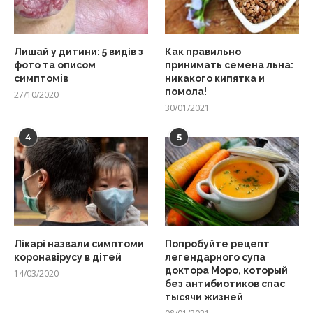
Лишай у дитини: 5 видів з
Как правильно
фото та описом
принимать семена льна:
симптомів
никакого кипятка и
помола!
27/10/2020
30/01/2021
4
5
Лікарі назвали симптоми
Попробуйте рецепт
коронавірусу в дітей
легендарного супа
доктора Моро, который
14/03/2020
без антибиотиков спас
тысячи жизней