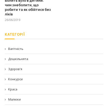
Болить вухо в дитини:
чим знеболити, що
робити та як обійтися без
ліків
26/06/2019
КАТЕГОРІЇ
Вагітність
Дошкільнята
Здоров'я
Конкурси
Краса
Малюки