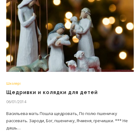
Школярі
Щедривки и колядки для детей
06/01/2014
Васильева мать Пошла щедровать, По полю пшеничку
рассевать. Зароди, Бог, пшеничку, Ячменя, гречишки. *** Не
дашь…