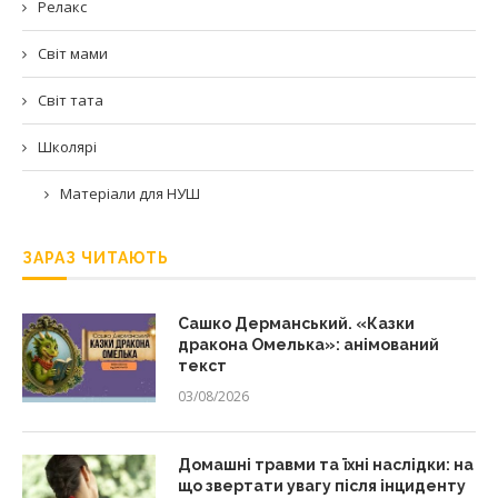
Релакс
Світ мами
Світ тата
Школярі
Матеріали для НУШ
ЗАРАЗ ЧИТАЮТЬ
Сашко Дерманський. «Казки
дракона Омелька»: анімований
текст
03/08/2026
Домашні травми та їхні наслідки: на
що звертати увагу після інциденту