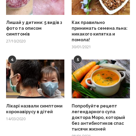
Лишай у дитини: 5 видів з
Как правильно
фото та описом
принимать семена льна:
симптомів
никакого кипятка и
помола!
27/10/2020
30/01/2021
4
5
Лікарі назвали симптоми
Попробуйте рецепт
коронавірусу в дітей
легендарного супа
доктора Моро, который
14/03/2020
без антибиотиков спас
тысячи жизней