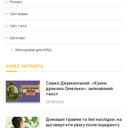
Релакс
Світ мами
Світ тата
Школярі
Матеріали для НУШ
ЗАРАЗ ЧИТАЮТЬ
Сашко Дерманський. «Казки
дракона Омелька»: анімований
текст
03/08/2026
Домашні травми та їхні наслідки: на
що звертати увагу після інциденту