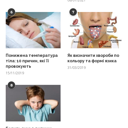
08/01/2021
6
7
Понижена температура
Як визначити хвороби по
тіла: 10 причин, які її
кольору та формі язика
провокують
31/03/2019
15/11/2019
8