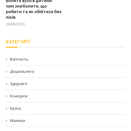
Болить вухо в дитини:
чим знеболити, що
робити та як обійтися без
ліків
26/06/2019
КАТЕГОРІЇ
Вагітність
Дошкільнята
Здоров'я
Конкурси
Краса
Малюки