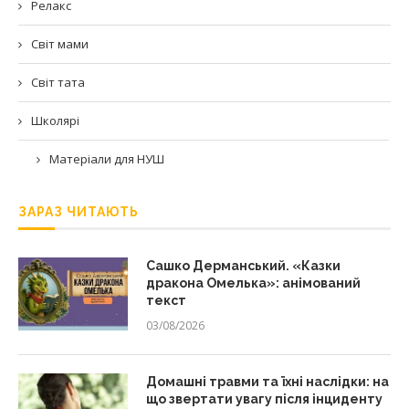
Релакс
Світ мами
Світ тата
Школярі
Матеріали для НУШ
ЗАРАЗ ЧИТАЮТЬ
Сашко Дерманський. «Казки
дракона Омелька»: анімований
текст
03/08/2026
Домашні травми та їхні наслідки: на
що звертати увагу після інциденту