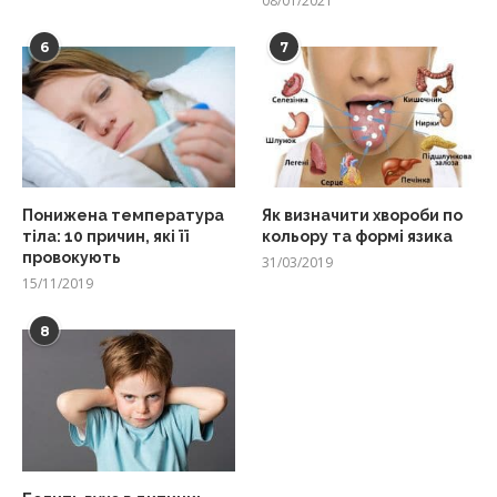
08/01/2021
6
7
Понижена температура
Як визначити хвороби по
тіла: 10 причин, які її
кольору та формі язика
провокують
31/03/2019
15/11/2019
8