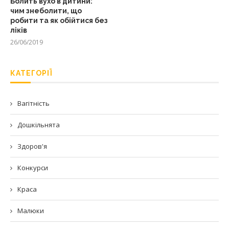
Болить вухо в дитини:
чим знеболити, що
робити та як обійтися без
ліків
26/06/2019
КАТЕГОРІЇ
Вагітність
Дошкільнята
Здоров'я
Конкурси
Краса
Малюки