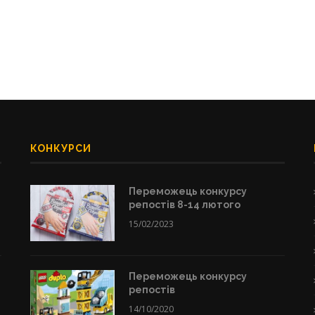
КОНКУРСИ
Переможець конкурсу
репостів 8-14 лютого
15/02/2023
Переможець конкурсу
репостів
14/10/2020