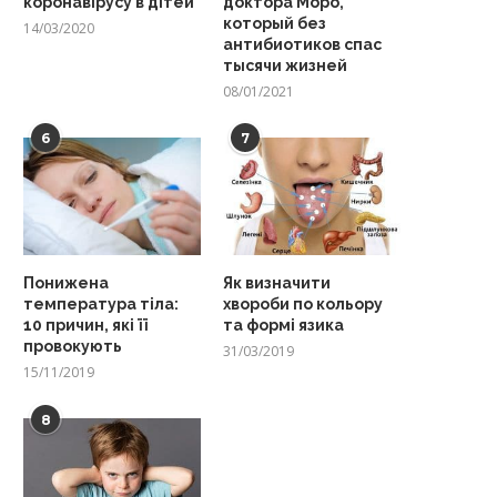
коронавірусу в дітей
доктора Моро,
который без
14/03/2020
антибиотиков спас
тысячи жизней
08/01/2021
6
7
Понижена
Як визначити
температура тіла:
хвороби по кольору
10 причин, які її
та формі язика
провокують
31/03/2019
15/11/2019
8