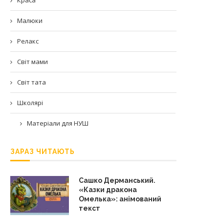
Малюки
Релакс
Світ мами
Світ тата
Школярі
Матеріали для НУШ
ЗАРАЗ ЧИТАЮТЬ
Сашко Дерманський.
«Казки дракона
Омелька»: анімований
текст