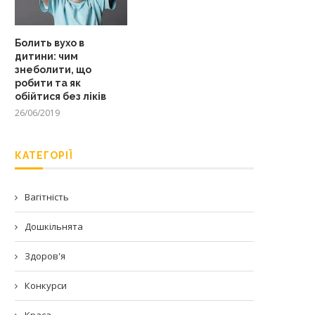
Болить вухо в
дитини: чим
знеболити, що
робити та як
обійтися без ліків
26/06/2019
КАТЕГОРІЇ
Вагітність
Дошкільнята
Здоров'я
Конкурси
Краса