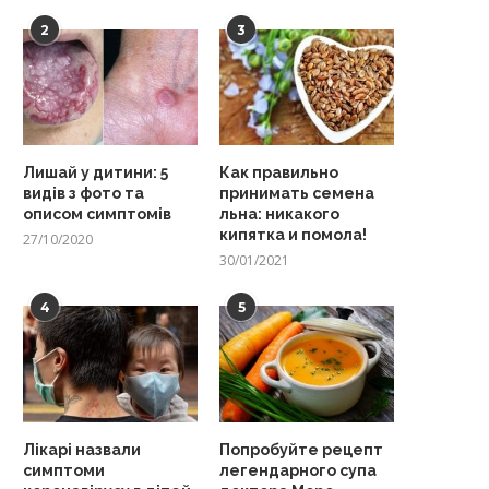
2
3
Лишай у дитини: 5
Как правильно
видів з фото та
принимать семена
описом симптомів
льна: никакого
кипятка и помола!
27/10/2020
30/01/2021
4
5
Лікарі назвали
Попробуйте рецепт
симптоми
легендарного супа