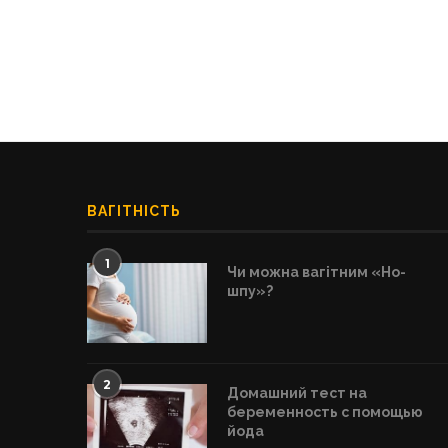
ВАГІТНІСТЬ
1
Чи можна вагітним «Но-
шпу»?
2
Домашний тест на
беременность с помощью
йода