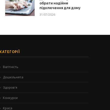
обрати надійне
підключення для дому
31/07/2026
КАТЕГОРІЇ
Вагітність
Дошкільнята
Здоров'я
Конкурси
Краса