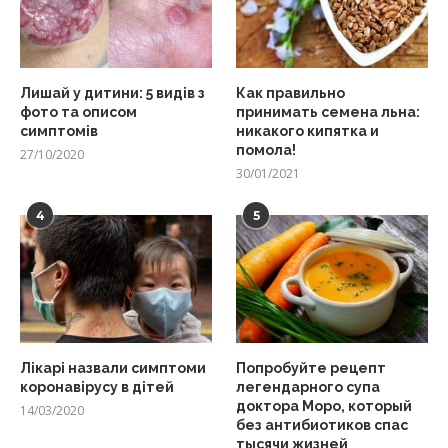
Лишай у дитини: 5 видів з
Как правильно
фото та описом
принимать семена льна:
симптомів
никакого кипятка и
помола!
27/10/2020
30/01/2021
4
5
Лікарі назвали симптоми
Попробуйте рецепт
коронавірусу в дітей
легендарного супа
доктора Моро, который
14/03/2020
без антибиотиков спас
тысячи жизней