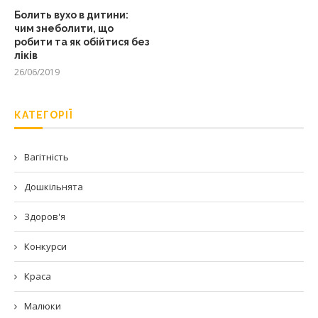
Болить вухо в дитини:
чим знеболити, що
робити та як обійтися без
ліків
26/06/2019
КАТЕГОРІЇ
Вагітність
Дошкільнята
Здоров'я
Конкурси
Краса
Малюки