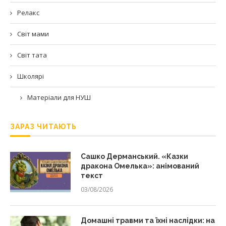
Релакс
Світ мами
Світ тата
Школярі
Матеріали для НУШ
ЗАРАЗ ЧИТАЮТЬ
Сашко Дерманський. «Казки
дракона Омелька»: анімований
текст
03/08/2026
Домашні травми та їхні наслідки: на