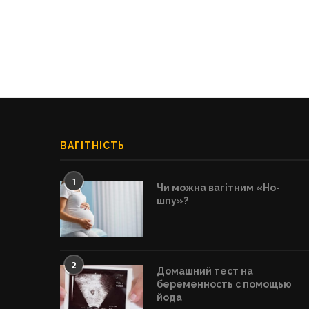
ВАГІТНІСТЬ
1
Чи можна вагітним «Но-
шпу»?
2
Домашний тест на
беременность с помощью
йода