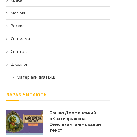
Малюки
Релакс
Світ мами
Світ тата
Школярі
Матеріали для НУШ
ЗАРАЗ ЧИТАЮТЬ
Сашко Дерманський.
«Казки дракона
Омелька»: анімований
текст