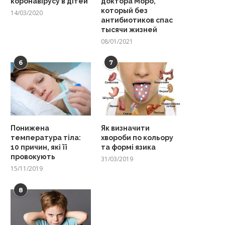
коронавірусу в дітей
доктора Моро,
который без
14/03/2020
антибиотиков спас
тысячи жизней
08/01/2021
6
7
Понижена
Як визначити
температура тіла:
хвороби по кольору
10 причин, які її
та формі язика
провокують
31/03/2019
15/11/2019
8