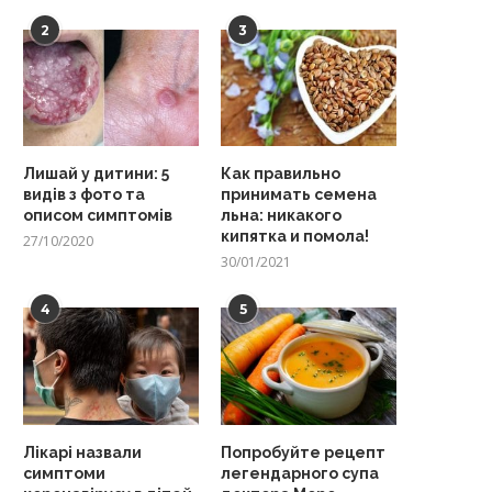
2
3
Лишай у дитини: 5
Как правильно
видів з фото та
принимать семена
описом симптомів
льна: никакого
кипятка и помола!
27/10/2020
30/01/2021
4
5
Лікарі назвали
Попробуйте рецепт
симптоми
легендарного супа