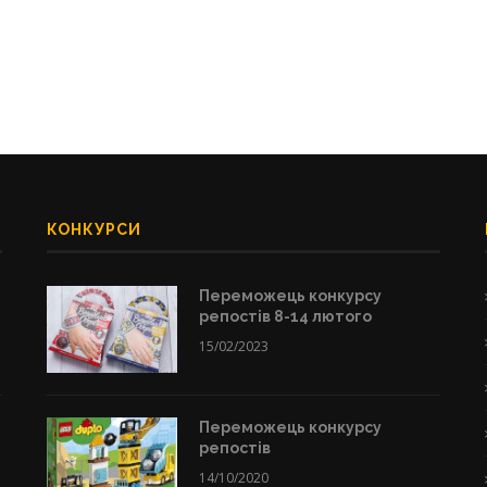
КОНКУРСИ
Переможець конкурсу
репостів 8-14 лютого
15/02/2023
Переможець конкурсу
репостів
14/10/2020