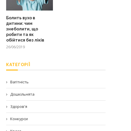
Болить вухо в
дитини: чим
знеболити, що
робити та як
обійтися без ліків
26/06/2019
КАТЕГОРІЇ
Вагітність
Дошкільнята
Здоров'я
Конкурси
Краса