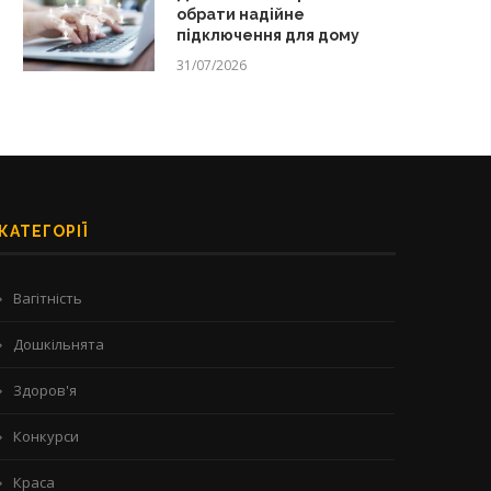
обрати надійне
підключення для дому
31/07/2026
КАТЕГОРІЇ
Вагітність
Дошкільнята
Здоров'я
Конкурси
Краса