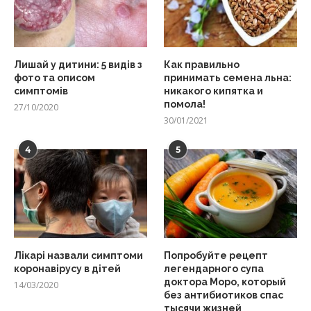
Лишай у дитини: 5 видів з
Как правильно
фото та описом
принимать семена льна:
симптомів
никакого кипятка и
помола!
27/10/2020
30/01/2021
4
5
Лікарі назвали симптоми
Попробуйте рецепт
коронавірусу в дітей
легендарного супа
доктора Моро, который
14/03/2020
без антибиотиков спас
тысячи жизней