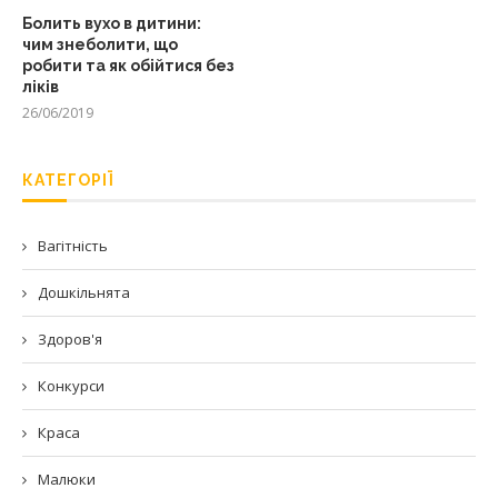
Болить вухо в дитини:
чим знеболити, що
робити та як обійтися без
ліків
26/06/2019
КАТЕГОРІЇ
Вагітність
Дошкільнята
Здоров'я
Конкурси
Краса
Малюки