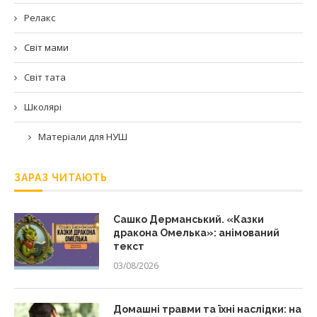
Релакс
Світ мами
Світ тата
Школярі
Матеріали для НУШ
ЗАРАЗ ЧИТАЮТЬ
Сашко Дерманський. «Казки
дракона Омелька»: анімований
текст
03/08/2026
Домашні травми та їхні наслідки: на