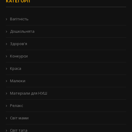
КАТЕГОРІЇ
Вагітність
Дошкільнята
Здоров'я
Конкурси
Краса
Малюки
Матеріали для НУШ
Релакс
Світ мами
Світ тата