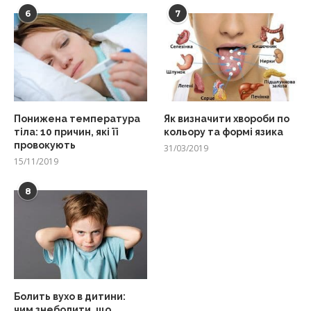
6
7
Понижена температура
Як визначити хвороби по
тіла: 10 причин, які її
кольору та формі язика
провокують
31/03/2019
15/11/2019
8
Болить вухо в дитини:
чим знеболити, що