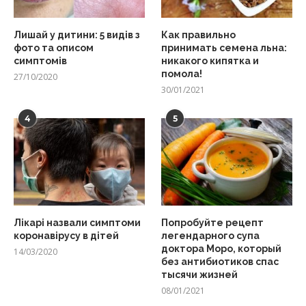
Лишай у дитини: 5 видів з
Как правильно
фото та описом
принимать семена льна:
симптомів
никакого кипятка и
помола!
27/10/2020
30/01/2021
4
5
Лікарі назвали симптоми
Попробуйте рецепт
коронавірусу в дітей
легендарного супа
доктора Моро, который
14/03/2020
без антибиотиков спас
тысячи жизней
08/01/2021