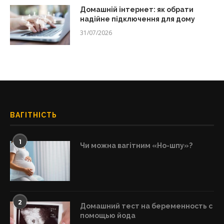
Домашній інтернет: як обрати
надійне підключення для дому
31/07/2026
ВАГІТНІСТЬ
1
Чи можна вагітним «Но-шпу»?
2
Домашний тест на беременность с
помощью йода