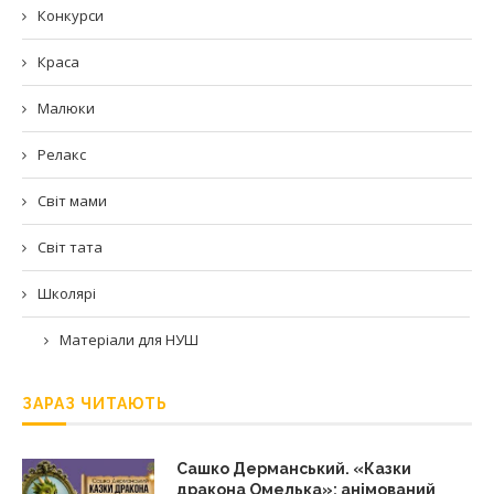
Конкурси
Краса
Малюки
Релакс
Світ мами
Світ тата
Школярі
Матеріали для НУШ
ЗАРАЗ ЧИТАЮТЬ
Сашко Дерманський. «Казки
дракона Омелька»: анімований