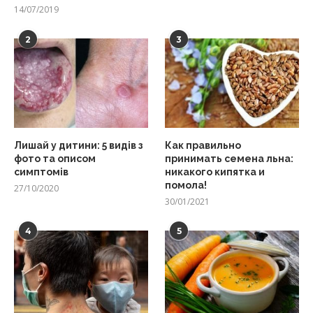
14/07/2019
2
3
Лишай у дитини: 5 видів з
Как правильно
фото та описом
принимать семена льна:
симптомів
никакого кипятка и
помола!
27/10/2020
30/01/2021
4
5