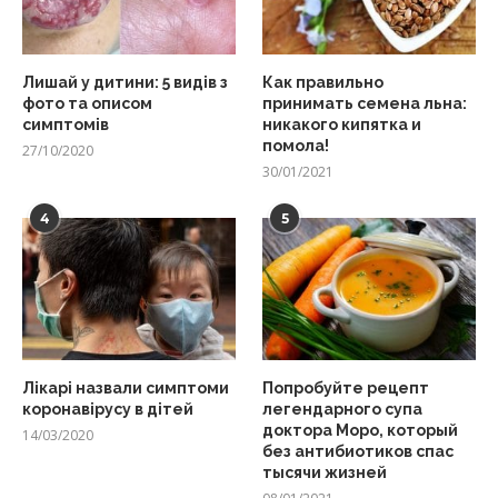
Лишай у дитини: 5 видів з
Как правильно
фото та описом
принимать семена льна:
симптомів
никакого кипятка и
помола!
27/10/2020
30/01/2021
4
5
Лікарі назвали симптоми
Попробуйте рецепт
коронавірусу в дітей
легендарного супа
доктора Моро, который
14/03/2020
без антибиотиков спас
тысячи жизней