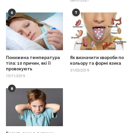
08/01/2021
6
7
Понижена температура
Як визначити хвороби по
тіла: 10 причин, які її
кольору та формі язика
провокують
31/03/2019
15/11/2019
8