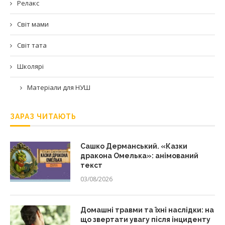
Релакс
Світ мами
Світ тата
Школярі
Матеріали для НУШ
ЗАРАЗ ЧИТАЮТЬ
Сашко Дерманський. «Казки
дракона Омелька»: анімований
текст
03/08/2026
Домашні травми та їхні наслідки: на
що звертати увагу після інциденту