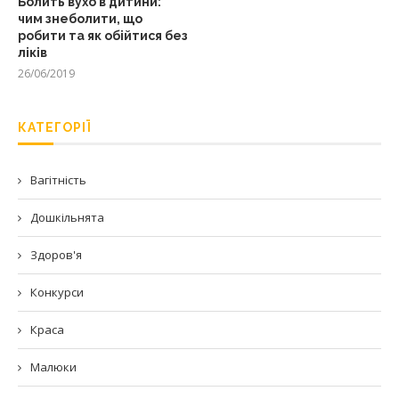
Болить вухо в дитини:
чим знеболити, що
робити та як обійтися без
ліків
26/06/2019
КАТЕГОРІЇ
Вагітність
Дошкільнята
Здоров'я
Конкурси
Краса
Малюки