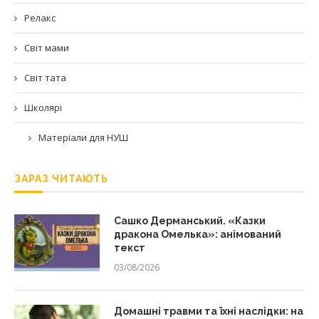
Релакс
Світ мами
Світ тата
Школярі
Матеріали для НУШ
ЗАРАЗ ЧИТАЮТЬ
Сашко Дерманський. «Казки
дракона Омелька»: анімований
текст
03/08/2026
Домашні травми та їхні наслідки: на