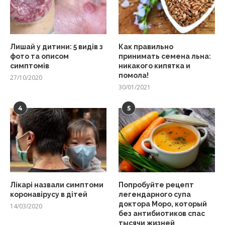
Лишай у дитини: 5 видів з
Как правильно
фото та описом
принимать семена льна:
симптомів
никакого кипятка и
помола!
27/10/2020
30/01/2021
4
5
Лікарі назвали симптоми
Попробуйте рецепт
коронавірусу в дітей
легендарного супа
доктора Моро, который
14/03/2020
без антибиотиков спас
тысячи жизней