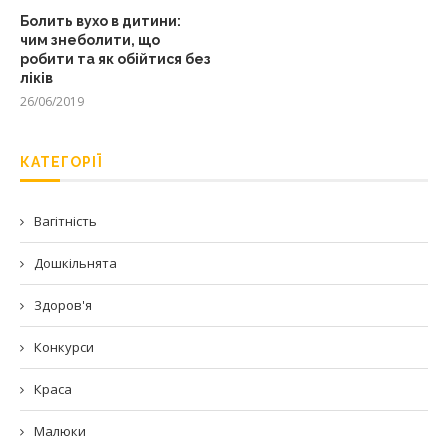
Болить вухо в дитини:
чим знеболити, що
робити та як обійтися без
ліків
26/06/2019
КАТЕГОРІЇ
Вагітність
Дошкільнята
Здоров'я
Конкурси
Краса
Малюки