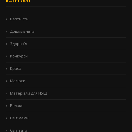
КАТЕГОРІЇ
Вагітність
Дошкільнята
Здоров'я
Конкурси
Краса
Малюки
Матеріали для НУШ
Релакс
Світ мами
Світ тата