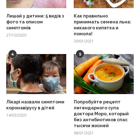
Лишай у дитини: 5 видів з
Как правильно
фото та описом
принимать семена льна:
симптомів
никакого кипятка и
помола!
27/10/2020
30/01/2021
4
5
Лікарі назвали симптоми
Попробуйте рецепт
коронавірусу в дітей
легендарного супа
доктора Моро, который
14/03/2020
без антибиотиков спас
тысячи жизней
08/01/2021