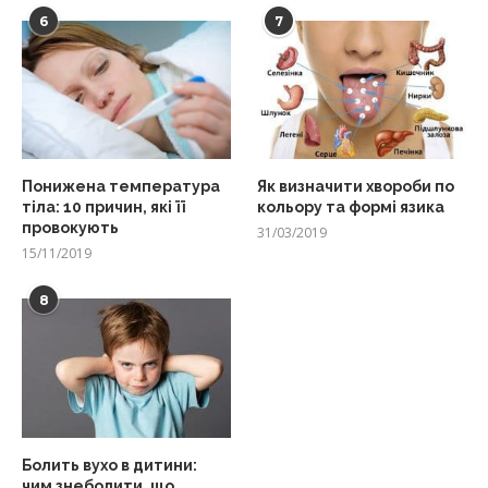
6
7
Понижена температура
Як визначити хвороби по
тіла: 10 причин, які її
кольору та формі язика
провокують
31/03/2019
15/11/2019
8
Болить вухо в дитини:
чим знеболити, що