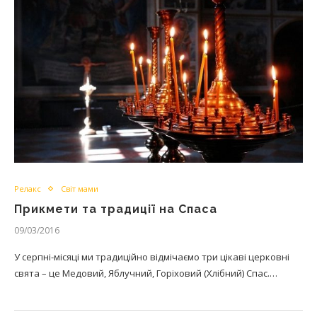
Релакс
Світ мами
Прикмети та традиції на Спаса
09/03/2016
У серпні-місяці ми традиційно відмічаємо три цікаві церковні
свята – це Медовий, Яблучний, Горіховий (Хлібний) Спас.…