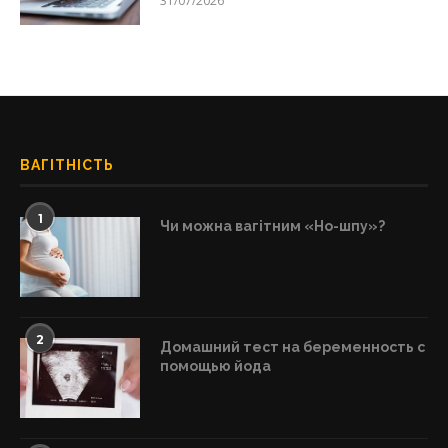
31/07/2026
ВАГІТНІСТЬ
1
Чи можна вагітним «Но-шпу»?
2
Домашний тест на беременность с
помощью йода