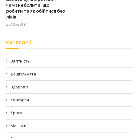
чим знеболити, що
робити та як обійтися без
ліків
26/06/2019
КАТЕГОРІЇ
Вагітність
Дошкільнята
Здоров'я
Конкурси
Краса
Малюки