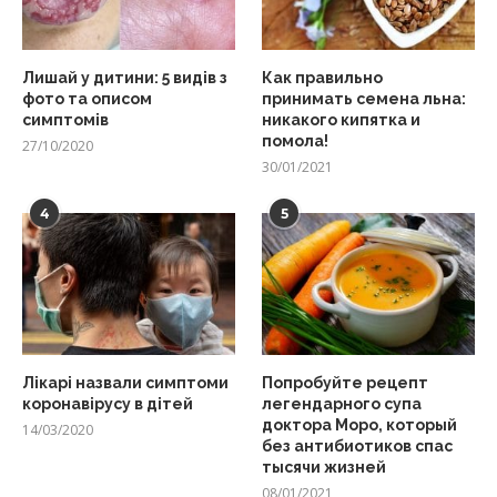
Лишай у дитини: 5 видів з
Как правильно
фото та описом
принимать семена льна:
симптомів
никакого кипятка и
помола!
27/10/2020
30/01/2021
4
5
Лікарі назвали симптоми
Попробуйте рецепт
коронавірусу в дітей
легендарного супа
доктора Моро, который
14/03/2020
без антибиотиков спас
тысячи жизней
08/01/2021