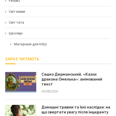
Релакс
Світ мами
Світ тата
Школярі
Матеріали для НУШ
ЗАРАЗ ЧИТАЮТЬ
Сашко Дерманський. «Казки
дракона Омелька»: анімований
текст
03/08/2026
Домашні травми та їхні наслідки: на
що звертати увагу після інциденту