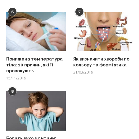
6
7
Понижена температура
Як визначити хвороби по
тіла: 10 причин, які її
кольору та формі язика
провокують
31/03/2019
15/11/2019
8
Болить вухо в дитини: