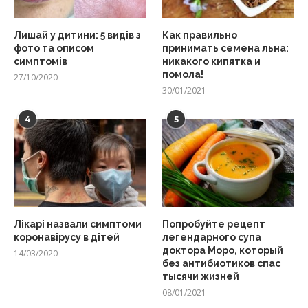
Лишай у дитини: 5 видів з
Как правильно
фото та описом
принимать семена льна:
симптомів
никакого кипятка и
помола!
27/10/2020
30/01/2021
4
5
Лікарі назвали симптоми
Попробуйте рецепт
коронавірусу в дітей
легендарного супа
доктора Моро, который
14/03/2020
без антибиотиков спас
тысячи жизней
08/01/2021