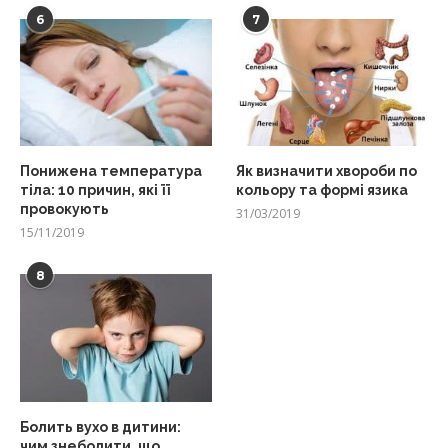
6
7
Понижена температура
Як визначити хвороби по
тіла: 10 причин, які її
кольору та формі язика
провокують
31/03/2019
15/11/2019
8
Болить вухо в дитини:
чим знеболити, що