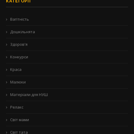
КАТЕГОРІЇ
Вагітність
Дошкільнята
Здоров'я
Конкурси
Краса
Малюки
Матеріали для НУШ
Релакс
Світ мами
Світ тата