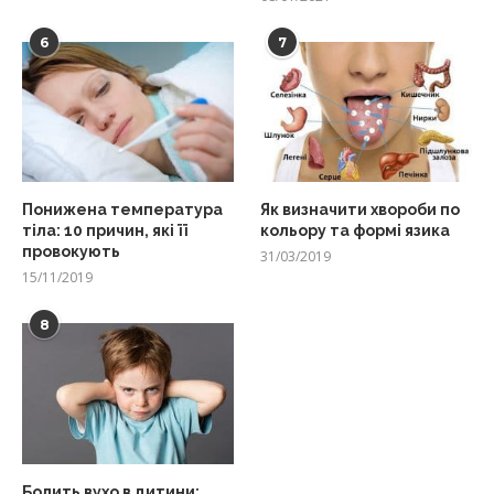
6
7
Понижена температура
Як визначити хвороби по
тіла: 10 причин, які її
кольору та формі язика
провокують
31/03/2019
15/11/2019
8
Болить вухо в дитини: