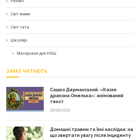
Релакс
Світ мами
Світ тата
Школярі
Матеріали для НУШ
ЗАРАЗ ЧИТАЮТЬ
Сашко Дерманський. «Казки
дракона Омелька»: анімований
текст
03/08/2026
Домашні травми та їхні наслідки: на
що звертати увагу після інциденту