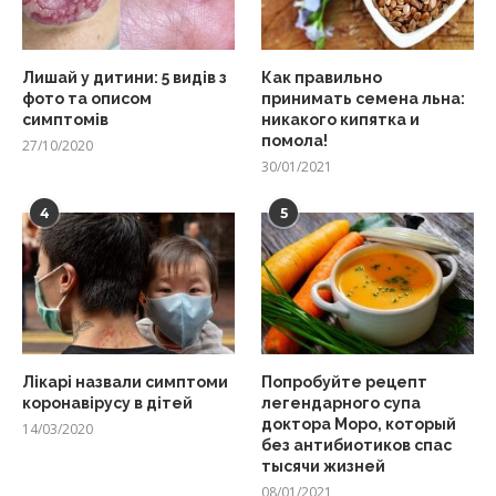
Лишай у дитини: 5 видів з
Как правильно
фото та описом
принимать семена льна:
симптомів
никакого кипятка и
помола!
27/10/2020
30/01/2021
4
5
Лікарі назвали симптоми
Попробуйте рецепт
коронавірусу в дітей
легендарного супа
доктора Моро, который
14/03/2020
без антибиотиков спас
тысячи жизней
08/01/2021