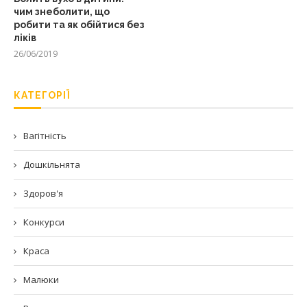
чим знеболити, що
робити та як обійтися без
ліків
26/06/2019
КАТЕГОРІЇ
Вагітність
Дошкільнята
Здоров'я
Конкурси
Краса
Малюки