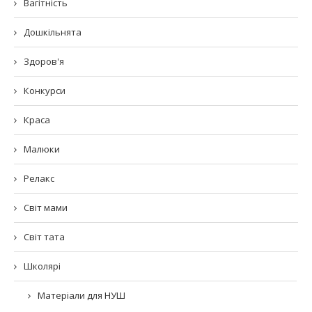
Вагітність
Дошкільнята
Здоров'я
Конкурси
Краса
Малюки
Релакс
Світ мами
Світ тата
Школярі
Матеріали для НУШ