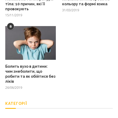
тіла: 10 причин, які її
кольору та формі язика
провокують
31/03/2019
15/11/2019
8
Болить вухо в дитини:
чим знеболити, що
робити та як обійтися без
ліків
26/06/2019
КАТЕГОРІЇ