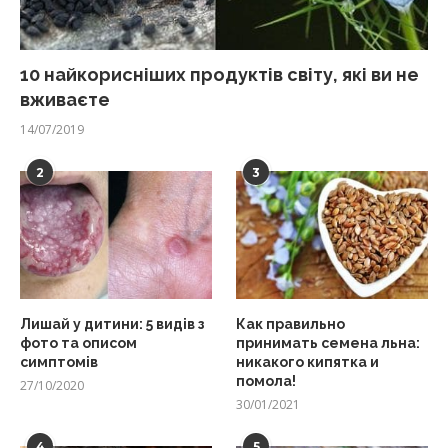
10 найкорисніших продуктів світу, які ви не
вживаєте
14/07/2019
2
3
Лишай у дитини: 5 видів з
Как правильно
фото та описом
принимать семена льна:
симптомів
никакого кипятка и
помола!
27/10/2020
30/01/2021
4
5