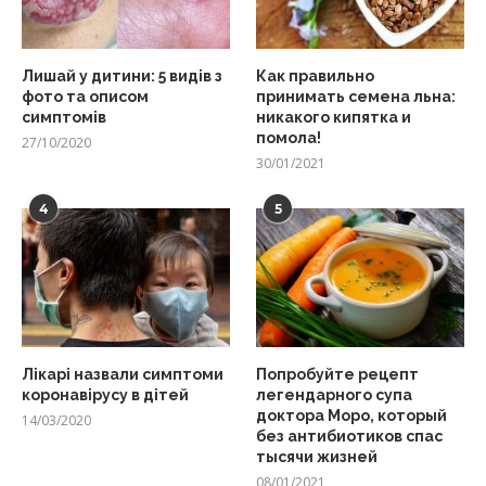
Лишай у дитини: 5 видів з
Как правильно
фото та описом
принимать семена льна:
симптомів
никакого кипятка и
помола!
27/10/2020
30/01/2021
4
5
Лікарі назвали симптоми
Попробуйте рецепт
коронавірусу в дітей
легендарного супа
доктора Моро, который
14/03/2020
без антибиотиков спас
тысячи жизней
08/01/2021