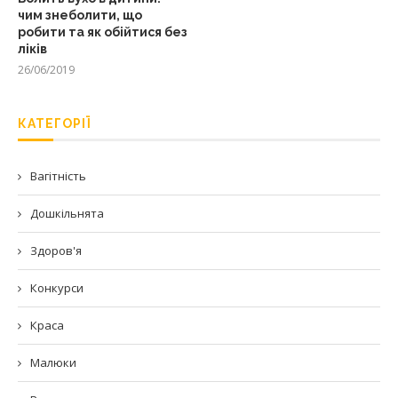
чим знеболити, що
робити та як обійтися без
ліків
26/06/2019
КАТЕГОРІЇ
Вагітність
Дошкільнята
Здоров'я
Конкурси
Краса
Малюки