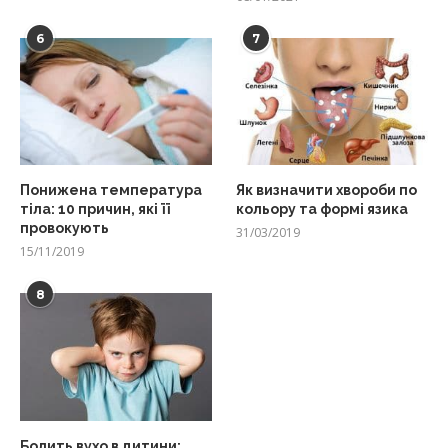
6
7
Понижена температура
Як визначити хвороби по
тіла: 10 причин, які її
кольору та формі язика
провокують
31/03/2019
15/11/2019
8
Болить вухо в дитини: