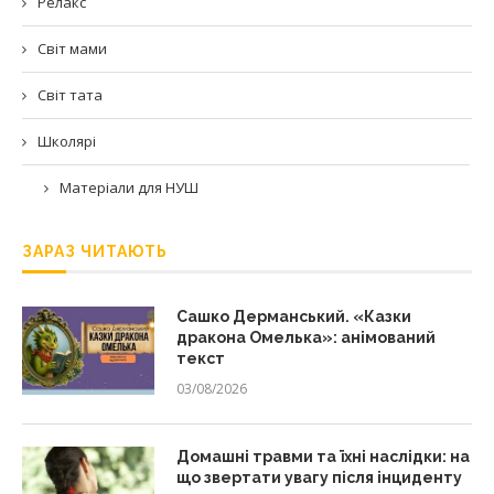
Релакс
Світ мами
Світ тата
Школярі
Матеріали для НУШ
ЗАРАЗ ЧИТАЮТЬ
Сашко Дерманський. «Казки
дракона Омелька»: анімований
текст
03/08/2026
Домашні травми та їхні наслідки: на
що звертати увагу після інциденту