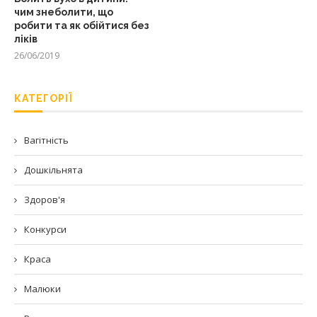
чим знеболити, що
робити та як обійтися без
ліків
26/06/2019
КАТЕГОРІЇ
Вагітність
Дошкільнята
Здоров'я
Конкурси
Краса
Малюки