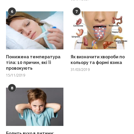
6
7
Понижена температура
Як визначити хвороби по
тіла: 10 причин, які її
кольору та формі язика
провокують
31/03/2019
15/11/2019
8
Болить вухо в дитини: