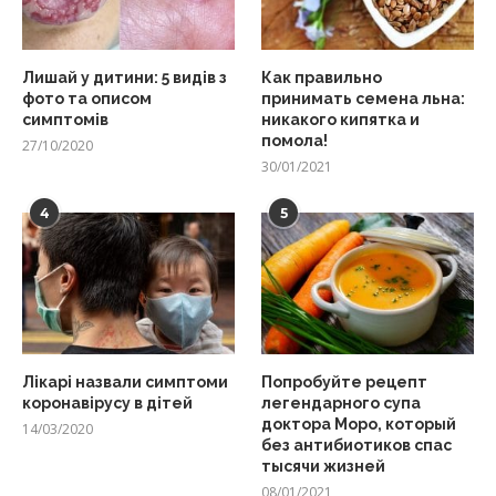
Лишай у дитини: 5 видів з
Как правильно
фото та описом
принимать семена льна:
симптомів
никакого кипятка и
помола!
27/10/2020
30/01/2021
4
5
Лікарі назвали симптоми
Попробуйте рецепт
коронавірусу в дітей
легендарного супа
доктора Моро, который
14/03/2020
без антибиотиков спас
тысячи жизней
08/01/2021