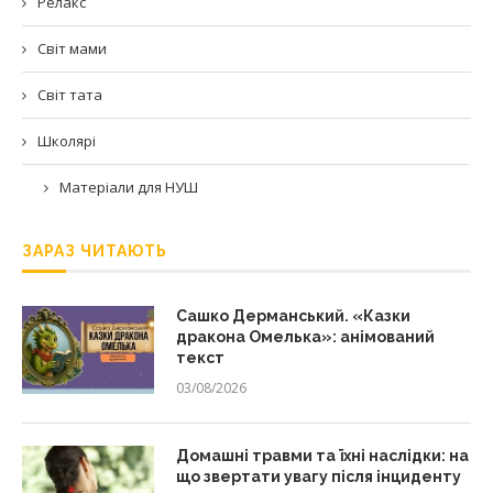
Релакс
Світ мами
Світ тата
Школярі
Матеріали для НУШ
ЗАРАЗ ЧИТАЮТЬ
Сашко Дерманський. «Казки
дракона Омелька»: анімований
текст
03/08/2026
Домашні травми та їхні наслідки: на
що звертати увагу після інциденту