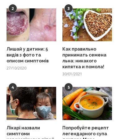
2
3
Лишай у дитини: 5
Как правильно
видів з фото та
принимать семена
описом симптомів
льна: никакого
кипятка и помола!
27/10/2020
30/01/2021
4
5
Лікарі назвали
Попробуйте рецепт
симптоми
легендарного супа