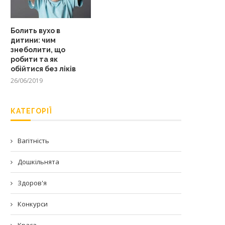
Болить вухо в
дитини: чим
знеболити, що
робити та як
обійтися без ліків
26/06/2019
КАТЕГОРІЇ
Вагітність
Дошкільнята
Здоров'я
Конкурси
Краса