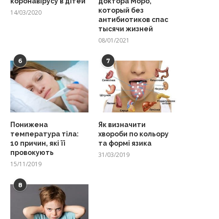
коронавірусу в дітей
доктора Моро,
который без
14/03/2020
антибиотиков спас
тысячи жизней
08/01/2021
6
7
Понижена
Як визначити
температура тіла:
хвороби по кольору
10 причин, які її
та формі язика
провокують
31/03/2019
15/11/2019
8