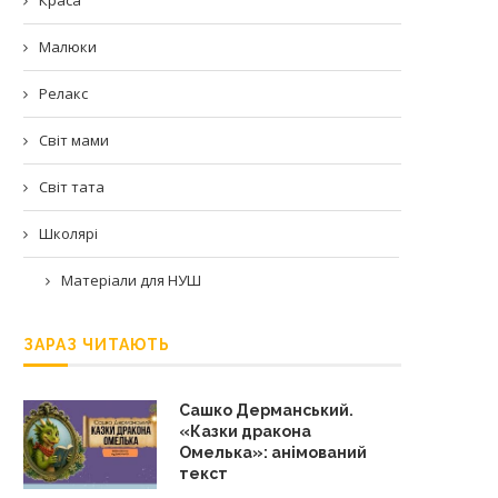
Малюки
Релакс
Світ мами
Світ тата
Школярі
Матеріали для НУШ
ЗАРАЗ ЧИТАЮТЬ
Сашко Дерманський.
«Казки дракона
Омелька»: анімований
текст