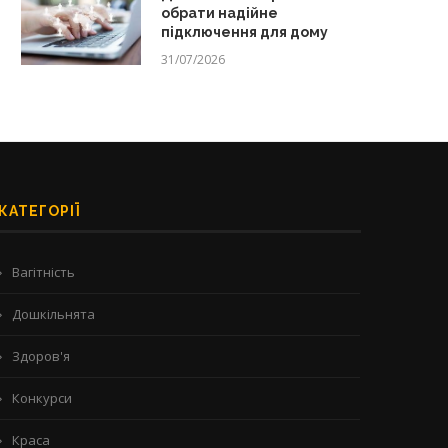
обрати надійне
підключення для дому
31/07/2026
КАТЕГОРІЇ
Вагітність
Дошкільнята
Здоров'я
Конкурси
Краса