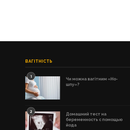
ВАГІТНІСТЬ
1
Чи можна вагітним «Но-
шпу»?
2
Домашний тест на
беременность с помощью
йода