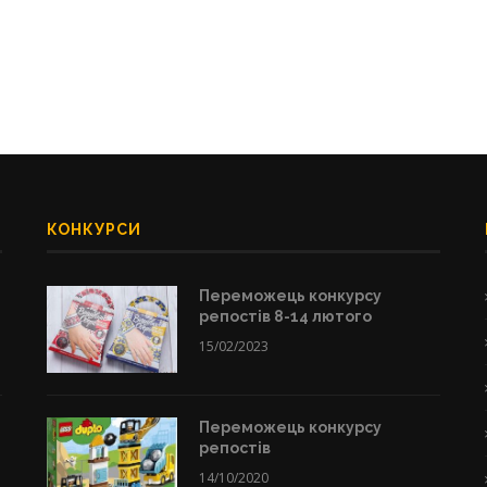
КОНКУРСИ
Переможець конкурсу
репостів 8-14 лютого
15/02/2023
Переможець конкурсу
репостів
14/10/2020