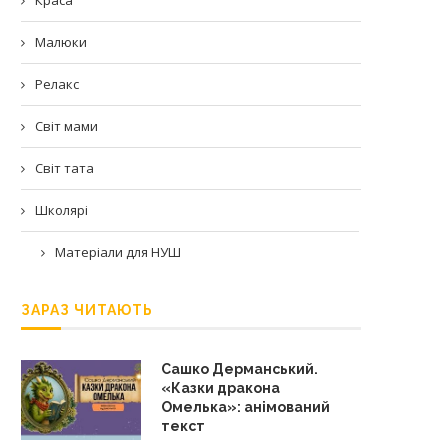
Малюки
Релакс
Світ мами
Світ тата
Школярі
Матеріали для НУШ
ЗАРАЗ ЧИТАЮТЬ
Сашко Дерманський.
«Казки дракона
Омелька»: анімований
текст