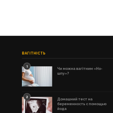
ВАГІТНІСТЬ
1
Чи можна вагітним «Но-
шпу»?
2
Домашний тест на
беременность с помощью
йода