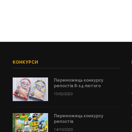
КОНКУРСИ
Переможець конкурсу
репостів 8-14 лютого
15/02/2023
Переможець конкурсу
репостів
14/10/2020