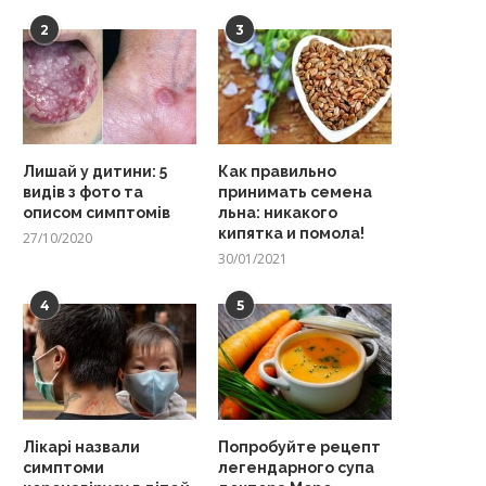
2
3
Лишай у дитини: 5
Как правильно
видів з фото та
принимать семена
описом симптомів
льна: никакого
кипятка и помола!
27/10/2020
30/01/2021
4
5
Лікарі назвали
Попробуйте рецепт
симптоми
легендарного супа