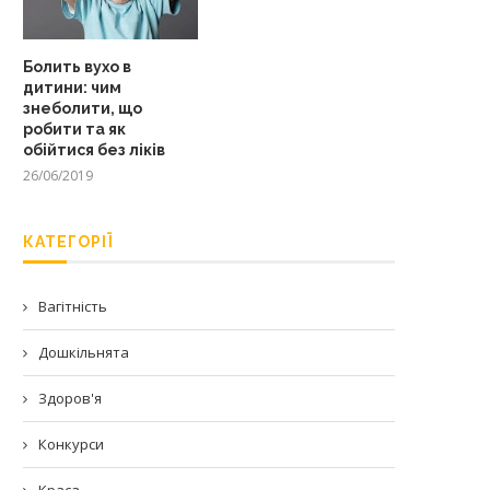
Болить вухо в
дитини: чим
знеболити, що
робити та як
обійтися без ліків
26/06/2019
КАТЕГОРІЇ
Вагітність
Дошкільнята
Здоров'я
Конкурси
Краса