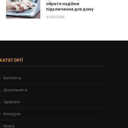
обрати надійне
підключення для дому
31/07/2026
КАТЕГОРІЇ
Вагітність
Дошкільнята
Здоров'я
Конкурси
Краса