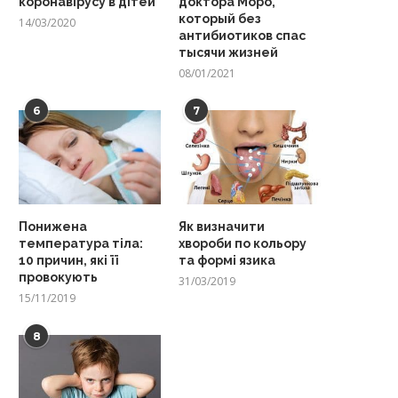
коронавірусу в дітей
доктора Моро,
который без
14/03/2020
антибиотиков спас
тысячи жизней
08/01/2021
6
7
Понижена
Як визначити
температура тіла:
хвороби по кольору
10 причин, які її
та формі язика
провокують
31/03/2019
15/11/2019
8