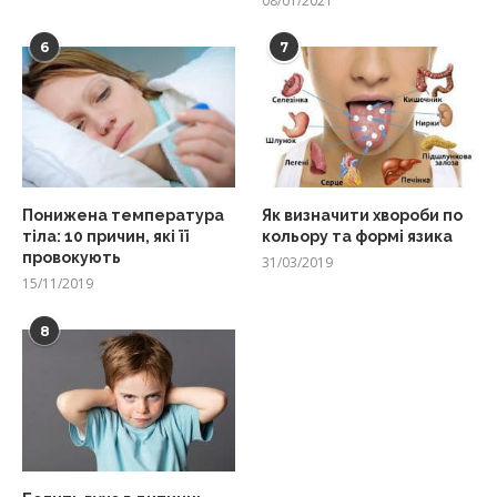
08/01/2021
6
7
Понижена температура
Як визначити хвороби по
тіла: 10 причин, які її
кольору та формі язика
провокують
31/03/2019
15/11/2019
8