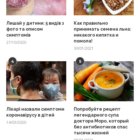
Лишай у дитини: 5 видів з
Как правильно
фото та описом
принимать семена льна:
симптомів
никакого кипятка и
помола!
27/10/2020
30/01/2021
4
5
Лікарі назвали симптоми
Попробуйте рецепт
коронавірусу в дітей
легендарного супа
доктора Моро, который
14/03/2020
без антибиотиков спас
тысячи жизней