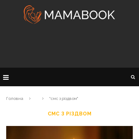
Головна
"смс з різдвом"
СМС З РІЗДВОМ