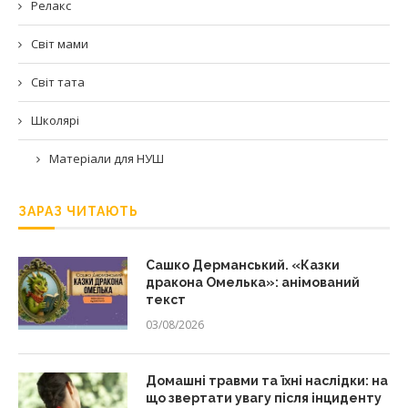
Релакс
Світ мами
Світ тата
Школярі
Матеріали для НУШ
ЗАРАЗ ЧИТАЮТЬ
Сашко Дерманський. «Казки
дракона Омелька»: анімований
текст
03/08/2026
Домашні травми та їхні наслідки: на
що звертати увагу після інциденту