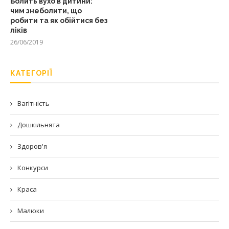
Болить вухо в дитини:
чим знеболити, що
робити та як обійтися без
ліків
26/06/2019
КАТЕГОРІЇ
Вагітність
Дошкільнята
Здоров'я
Конкурси
Краса
Малюки