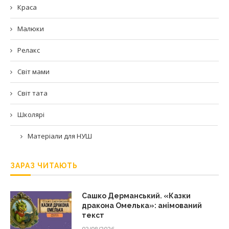
Краса
Малюки
Релакс
Світ мами
Світ тата
Школярі
Матеріали для НУШ
ЗАРАЗ ЧИТАЮТЬ
Сашко Дерманський. «Казки
дракона Омелька»: анімований
текст