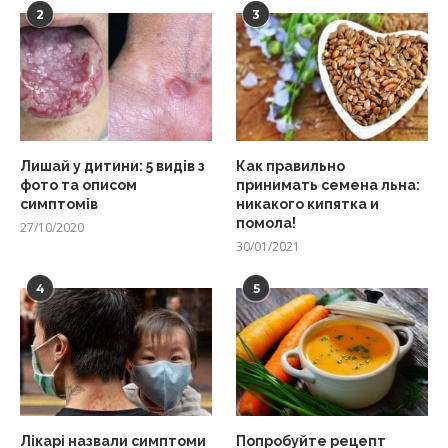
2
3
Лишай у дитини: 5 видів з
Как правильно
фото та описом
принимать семена льна:
симптомів
никакого кипятка и
помола!
27/10/2020
30/01/2021
4
5
Лікарі назвали симптоми
Попробуйте рецепт