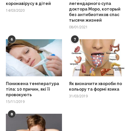
коронавірусу в дітей
легендарного супа
доктора Моро, который
14/03/2020
без антибиотиков спас
тысячи жизней
08/01/2021
6
7
Понижена температура
Як визначити хвороби по
тіла: 10 причин, які її
кольору та формі язика
провокують
31/03/2019
15/11/2019
8