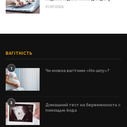
31/07/2026
ВАГІТНІСТЬ
1
Чи можна вагітним «Но-шпу»?
2
Домашний тест на беременность с
помощью йода