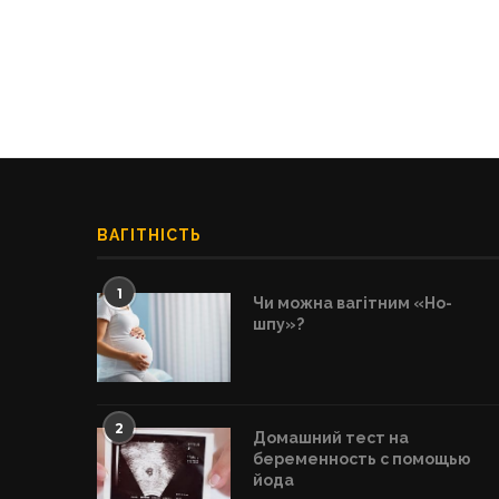
ВАГІТНІСТЬ
1
Чи можна вагітним «Но-
шпу»?
2
Домашний тест на
беременность с помощью
йода