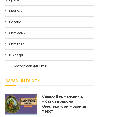
Малюки
Релакс
Світ мами
Світ тата
Школярі
Матеріали для НУШ
ЗАРАЗ ЧИТАЮТЬ
Сашко Дерманський.
«Казки дракона
Омелька»: анімований
текст