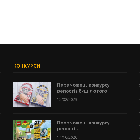
КОНКУРСИ
Переможець конкурсу
репостів 8-14 лютого
15/02/2023
Переможець конкурсу
репостів
14/10/2020