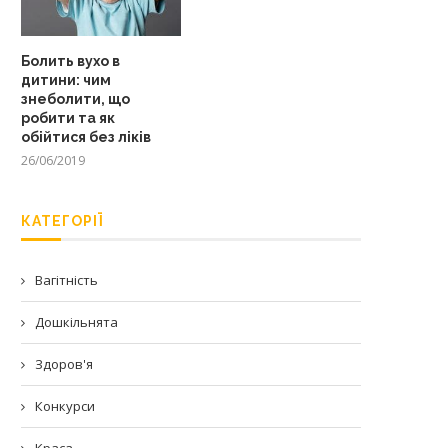
Болить вухо в
дитини: чим
знеболити, що
робити та як
обійтися без ліків
26/06/2019
КАТЕГОРІЇ
Вагітність
Дошкільнята
Здоров'я
Конкурси
Краса