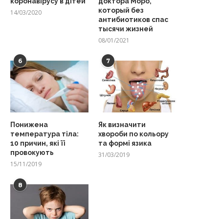
коронавірусу в дітей
доктора Моро,
который без
14/03/2020
антибиотиков спас
тысячи жизней
08/01/2021
6
7
Понижена
Як визначити
температура тіла:
хвороби по кольору
10 причин, які її
та формі язика
провокують
31/03/2019
15/11/2019
8