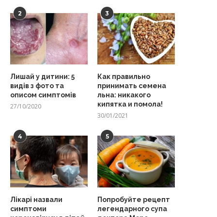
2
3
Лишай у дитини: 5
Как правильно
видів з фото та
принимать семена
описом симптомів
льна: никакого
кипятка и помола!
27/10/2020
30/01/2021
4
5
Лікарі назвали
Попробуйте рецепт
симптоми
легендарного супа