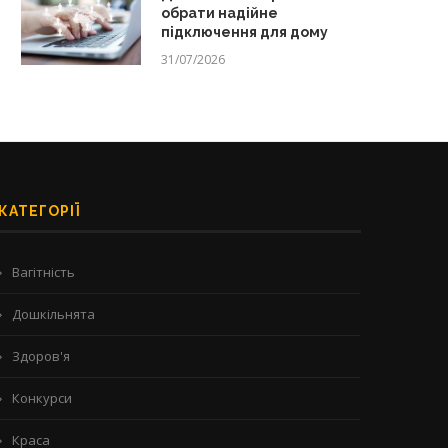
обрати надійне
підключення для дому
31/07/2026
КАТЕГОРІЇ
Вагітність
Дошкільнята
Здоров'я
Конкурси
Краса