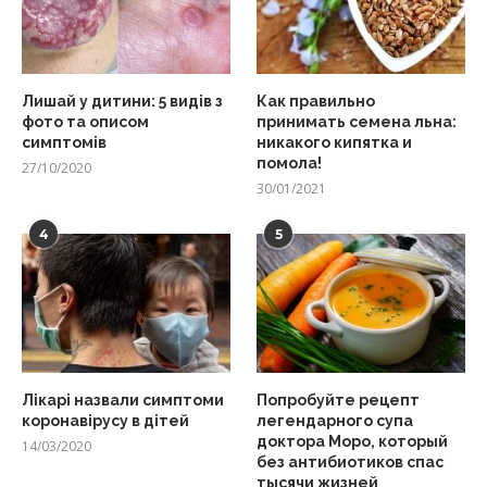
Лишай у дитини: 5 видів з
Как правильно
фото та описом
принимать семена льна:
симптомів
никакого кипятка и
помола!
27/10/2020
30/01/2021
4
5
Лікарі назвали симптоми
Попробуйте рецепт
коронавірусу в дітей
легендарного супа
доктора Моро, который
14/03/2020
без антибиотиков спас
тысячи жизней