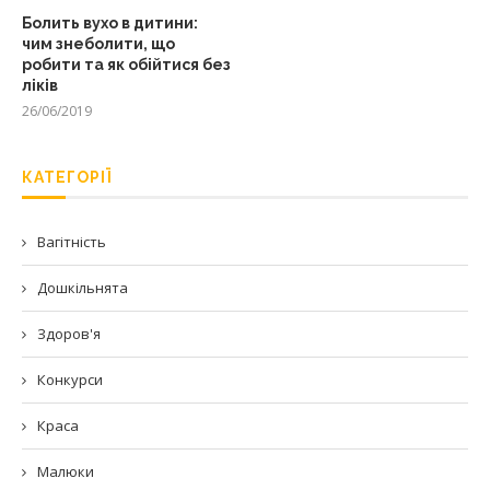
Болить вухо в дитини:
чим знеболити, що
робити та як обійтися без
ліків
26/06/2019
КАТЕГОРІЇ
Вагітність
Дошкільнята
Здоров'я
Конкурси
Краса
Малюки