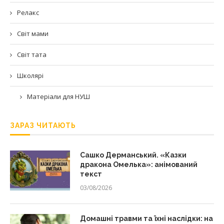
Релакс
Світ мами
Світ тата
Школярі
Матеріали для НУШ
ЗАРАЗ ЧИТАЮТЬ
Сашко Дерманський. «Казки
дракона Омелька»: анімований
текст
03/08/2026
Домашні травми та їхні наслідки: на