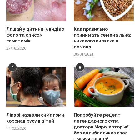
Лишай у дитини: 5 видів з
Как правильно
фото та описом
принимать семена льна:
симптомів
никакого кипятка и
помола!
27/10/2020
30/01/2021
4
5
Лікарі назвали симптоми
Попробуйте рецепт
коронавірусу в дітей
легендарного супа
доктора Моро, который
14/03/2020
без антибиотиков спас
тысячи жизней