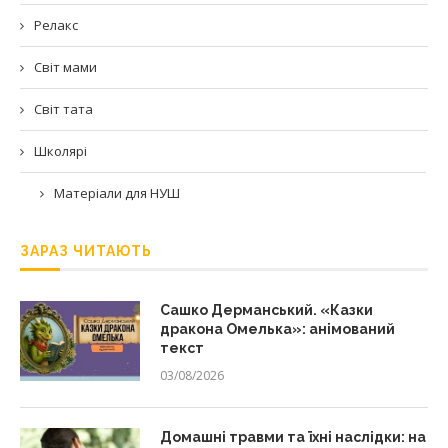
Релакс
Світ мами
Світ тата
Школярі
Матеріали для НУШ
ЗАРАЗ ЧИТАЮТЬ
Сашко Дерманський. «Казки
дракона Омелька»: анімований
текст
03/08/2026
Домашні травми та їхні наслідки: на