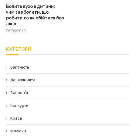
Болить вухо в дитини:
чим знеболити, що
робити та як обійтися без
ліків
26/06/2019
КАТЕГОРІЇ
Вагітність
Дошкільнята
Здоров'я
Конкурси
Краса
Малюки