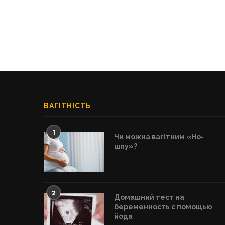
ВАГІТНІСТЬ
1
Чи можна вагітним «Но-
шпу»?
2
Домашний тест на
беременность с помощью
йода