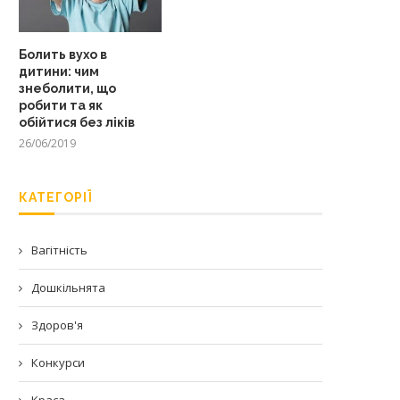
Болить вухо в
дитини: чим
знеболити, що
робити та як
обійтися без ліків
26/06/2019
КАТЕГОРІЇ
Вагітність
Дошкільнята
Здоров'я
Конкурси
Краса