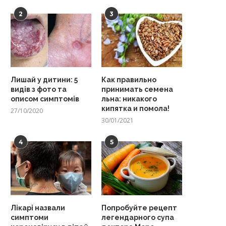
2
3
Лишай у дитини: 5
Как правильно
видів з фото та
принимать семена
описом симптомів
льна: никакого
кипятка и помола!
27/10/2020
30/01/2021
4
5
Лікарі назвали
Попробуйте рецепт
симптоми
легендарного супа