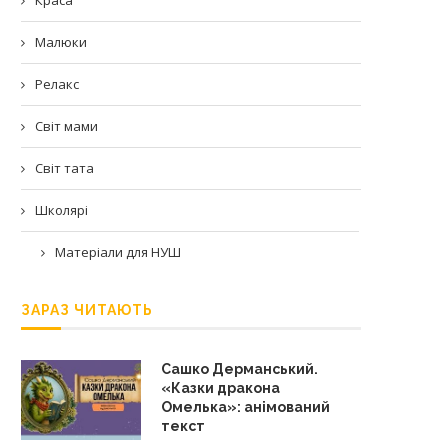
Малюки
Релакс
Світ мами
Світ тата
Школярі
Матеріали для НУШ
ЗАРАЗ ЧИТАЮТЬ
Сашко Дерманський.
«Казки дракона
Омелька»: анімований
текст