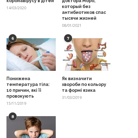
коронавірусу в дітей
доктора Моро,
который без
14/03/2020
антибиотиков спас
тысячи жизней
08/01/2021
6
7
Понижена
Як визначити
температура тіла:
хвороби по кольору
10 причин, які її
та формі язика
провокують
31/03/2019
15/11/2019
8