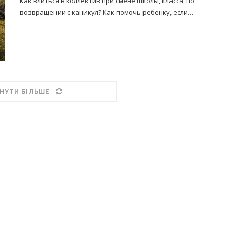
Как влиться в коллектив при смене школы, класса, по
возвращении с каникул? Как помочь ребенку, если…
НУТИ БІЛЬШЕ