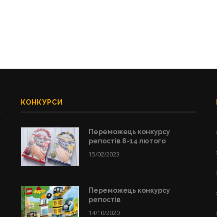
КОНКУРСИ
Переможець конкурсу
репостів 8-14 лютого
15/02/2023
Переможець конкурсу
репостів
14/10/2020