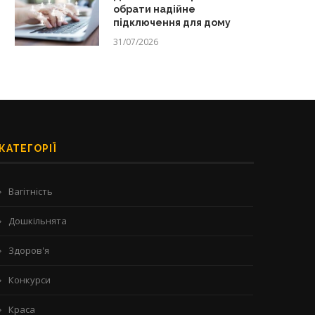
обрати надійне
підключення для дому
31/07/2026
КАТЕГОРІЇ
Вагітність
Дошкільнята
Здоров'я
Конкурси
Краса