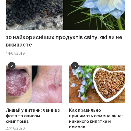
10 найкорисніших продуктів світу, які ви не
вживаєте
14/07/2019
2
3
Лишай у дитини: 5 видів з
Как правильно
фото та описом
принимать семена льна:
симптомів
никакого кипятка и
помола!
27/10/2020