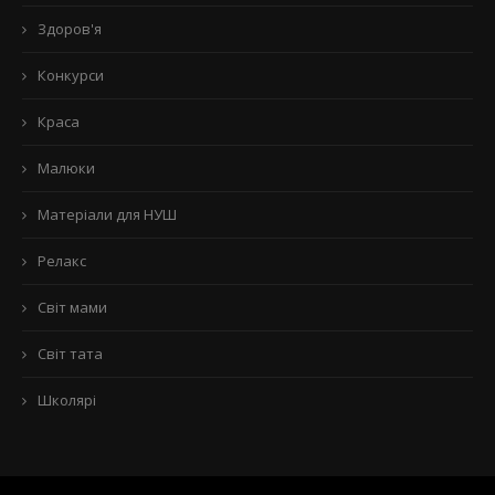
Здоров'я
Конкурси
Краса
Малюки
Матеріали для НУШ
Релакс
Світ мами
Світ тата
Школярі