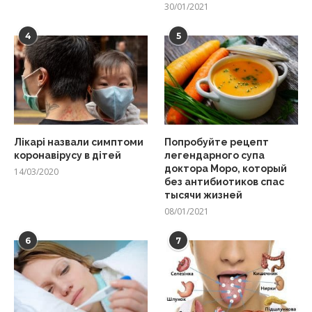
30/01/2021
4
5
Лікарі назвали симптоми
Попробуйте рецепт
коронавірусу в дітей
легендарного супа
доктора Моро, который
14/03/2020
без антибиотиков спас
тысячи жизней
08/01/2021
6
7