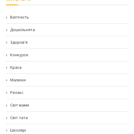
Вагітність
Дошкільнята
Здоров'я
Конкурси
Краса
Малюки
Релакс
Світ мами
Світ тата
Школярі