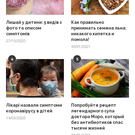
Лишай у дитини: 5 видів з
Как правильно
фото та описом
принимать семена льна:
симптомів
никакого кипятка и
помола!
27/10/2020
30/01/2021
4
5
Лікарі назвали симптоми
Попробуйте рецепт
коронавірусу в дітей
легендарного супа
доктора Моро, который
14/03/2020
без антибиотиков спас
тысячи жизней