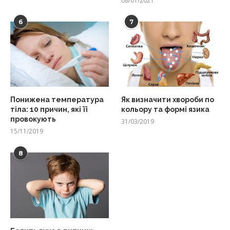
08/01/2021
6
7
Понижена температура
Як визначити хвороби по
тіла: 10 причин, які її
кольору та формі язика
провокують
31/03/2019
15/11/2019
8