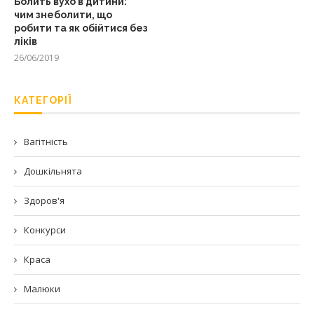
Болить вухо в дитини:
чим знеболити, що
робити та як обійтися без
ліків
26/06/2019
КАТЕГОРІЇ
Вагітність
Дошкільнята
Здоров'я
Конкурси
Краса
Малюки