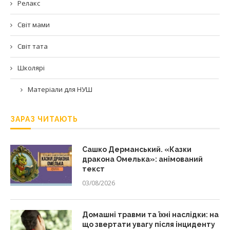
Релакс
Світ мами
Світ тата
Школярі
Матеріали для НУШ
ЗАРАЗ ЧИТАЮТЬ
Сашко Дерманський. «Казки
дракона Омелька»: анімований
текст
03/08/2026
Домашні травми та їхні наслідки: на
що звертати увагу після інциденту