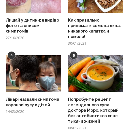
Лишай у дитини: 5 видів з
Как правильно
фото та описом
принимать семена льна:
симптомів
никакого кипятка и
помола!
27/10/2020
30/01/2021
4
5
Лікарі назвали симптоми
Попробуйте рецепт
коронавірусу в дітей
легендарного супа
доктора Моро, который
14/03/2020
без антибиотиков спас
тысячи жизней
08/01/2021