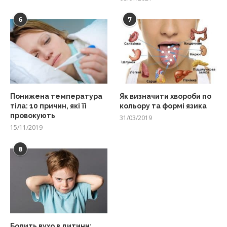
6
7
Понижена температура
Як визначити хвороби по
тіла: 10 причин, які її
кольору та формі язика
провокують
31/03/2019
15/11/2019
8
Болить вухо в дитини: