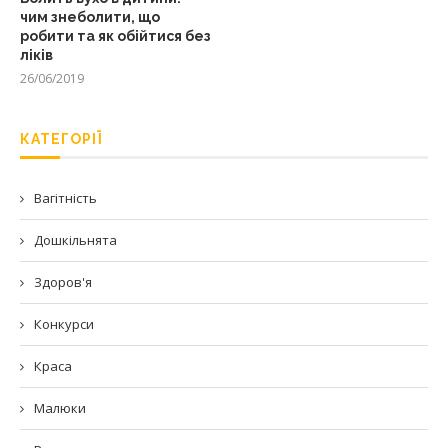
чим знеболити, що
робити та як обійтися без
ліків
26/06/2019
КАТЕГОРІЇ
Вагітність
Дошкільнята
Здоров'я
Конкурси
Краса
Малюки