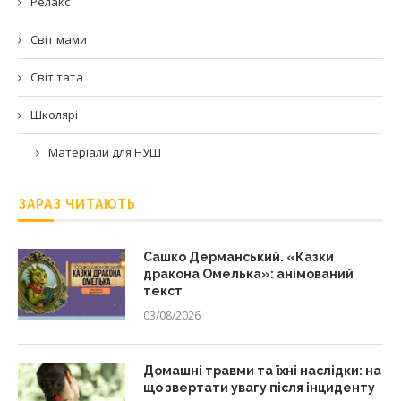
Релакс
Світ мами
Світ тата
Школярі
Матеріали для НУШ
ЗАРАЗ ЧИТАЮТЬ
Сашко Дерманський. «Казки
дракона Омелька»: анімований
текст
03/08/2026
Домашні травми та їхні наслідки: на
що звертати увагу після інциденту